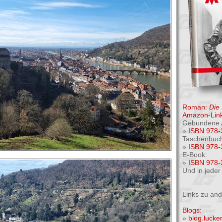
Roman:
Die
Amazon-Link
Gebundene 
»
ISBN 978-
Taschenbuc
»
ISBN 978-
E-Book:
»
ISBN 978-
Und in jede
Links zu an
Blogs:
»
blog.luck