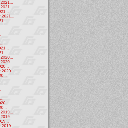
2021...
2021...
21...
 2021...
1...
.
.
.
..
..
21...
1...
2020...
2020...
20...
 2020...
0...
.
.
.
..
..
20...
0...
2019...
2019...
19...
 2019...