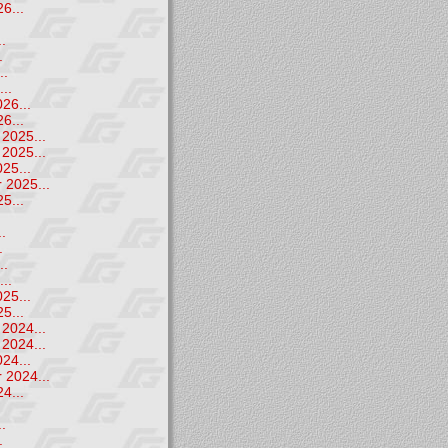
6...
.
.
.
..
..
26...
6...
2025...
2025...
25...
 2025...
5...
.
.
.
..
..
25...
5...
2024...
2024...
24...
 2024...
4...
.
.
.