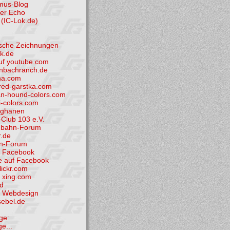
smus-Blog
der Echo
(IC-Lok.de)
tische Zeichnungen
k.de
uf youtube.com
nbachranch.de
ha.com
ed-garstka.com
n-hound-colors.com
i-colors.com
fghanen
Club 103 e.V.
nbahn-Forum
.de
hn-Forum
i Facebook
e auf Facebook
flickr.com
i xing.com
d
et Webdesign
sebel.de
ge:
ge...