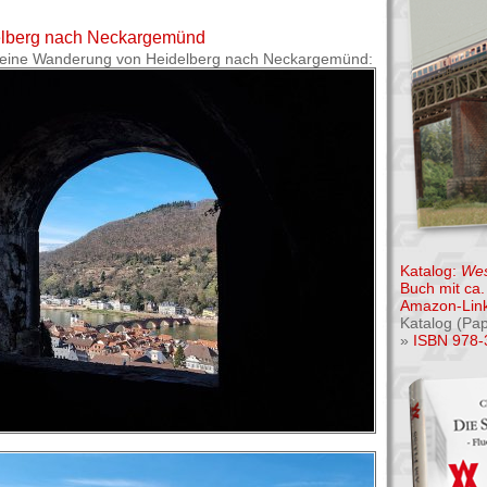
lberg nach Neckargemünd
kleine Wanderung von Heidelberg nach Neckargemünd:
Katalog:
Wes
Buch mit ca. 
Amazon-Link
Katalog (Pa
»
ISBN 978-