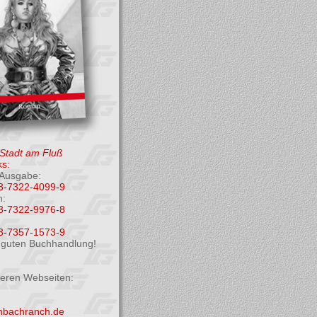
 Stadt am Fluß
s:
Ausgabe:
3-7322-4099-9
h:
3-7322-9976-8
3-7357-1573-9
r guten Buchhandlung!
deren Webseiten:
enbachranch.de