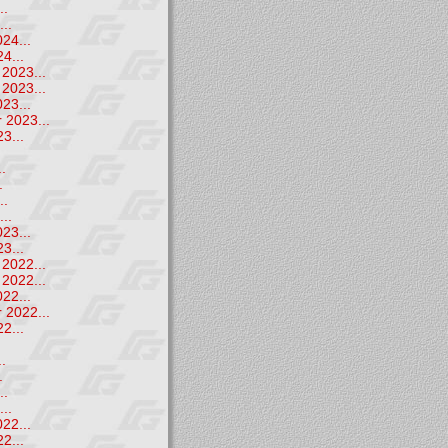
..
..
24...
4...
2023...
2023...
23...
 2023...
3...
.
.
.
..
..
23...
3...
2022...
2022...
22...
 2022...
2...
.
.
.
..
..
22...
2...