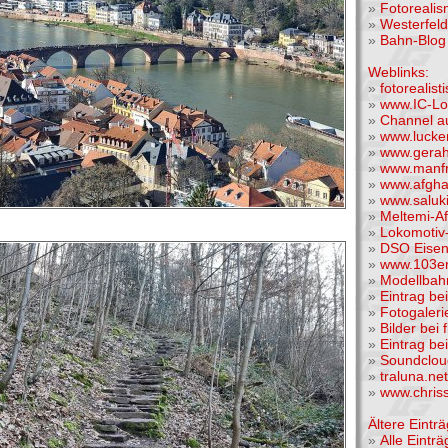
»
Fotoreali
»
Westerfel
»
Bahn-Blog 
Weblinks:
»
fotorealis
»
www.IC-Lo
»
Channel a
»
www.lucke
»
www.gera
»
www.manfr
»
www.afgha
»
www.saluk
»
Meltemi-A
»
Lokomotiv-
»
DSO Eise
»
www.103er
»
Modellba
»
Eintrag be
»
Fotogaleri
»
Bilder bei 
»
Eintrag be
»
Soundclou
»
traluna.n
»
www.chris
Ältere Einträ
»
Alle Einträ