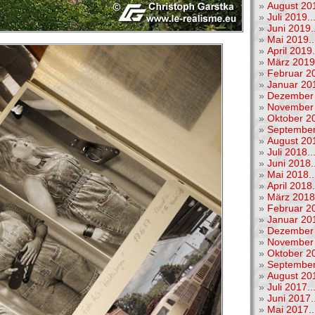
»
August 201
»
Juli 2019..
»
Juni 2019..
»
Mai 2019..
»
April 2019.
»
März 2019.
»
Februar 20
»
Januar 201
»
Dezember 
»
November 
»
Oktober 20
»
September
»
August 201
»
Juli 2018..
»
Juni 2018..
»
Mai 2018..
»
April 2018.
»
März 2018.
»
Februar 20
»
Januar 201
»
Dezember 
»
November 
»
Oktober 20
»
September
»
August 201
»
Juli 2017..
»
Juni 2017..
»
Mai 2017..