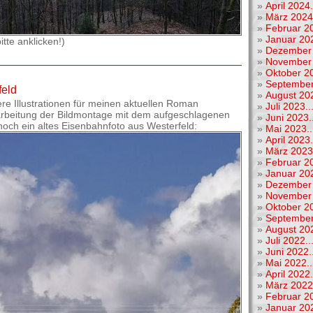
»
April 2024.
»
März 2024.
»
Februar 20
»
Januar 202
tte anklicken!)
»
Dezember 
»
November 
»
Oktober 20
»
September
feld
»
August 202
ere Illustrationen für meinen aktuellen Roman
»
Juli 2023..
rarbeitung der Bildmontage mit dem aufgeschlagenen
»
Juni 2023..
och ein altes Eisenbahnfoto aus Westerfeld:
»
Mai 2023..
»
April 2023.
»
März 2023.
»
Februar 20
»
Januar 202
»
Dezember 
»
November 
»
Oktober 20
»
September
»
August 202
»
Juli 2022..
»
Juni 2022..
»
Mai 2022..
»
April 2022.
»
März 2022.
»
Februar 20
»
Januar 202