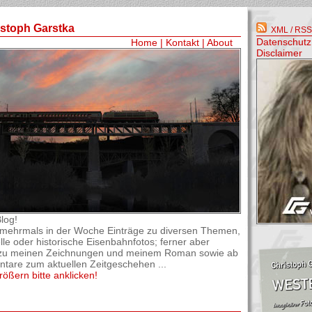
istoph Garstka
XML / RSS-
Datenschutz
Home
|
Kontakt
|
About
Disclaimer
log!
el mehrmals in der Woche Einträge zu diversen Themen,
lle oder historische Eisenbahnfotos; ferner aber
os zu meinen Zeichnungen und meinem Roman sowie ab
are zum aktuellen Zeitgeschehen ...
rößern bitte anklicken!