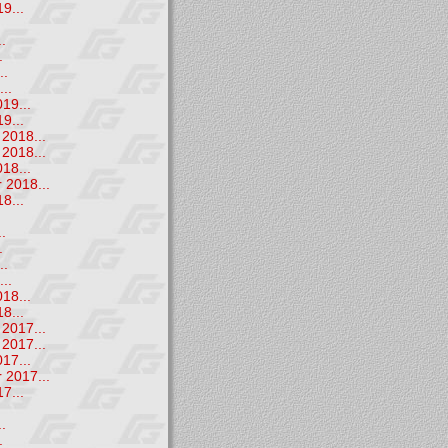
9...
.
.
.
..
..
19...
9...
2018...
2018...
18...
 2018...
8...
.
.
.
..
..
18...
8...
2017...
2017...
17...
 2017...
7...
.
.
.