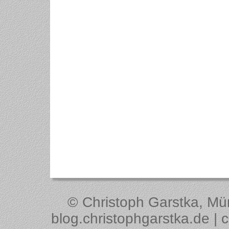
© Christoph Garstka, Müns
blog.christophgarstka.de | 