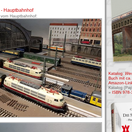
 - Hauptbahnhof
r vom Hauptbahnhof:
Katalog:
Wes
Buch mit ca. 
Amazon-Link
Katalog (Pa
»
ISBN 978-