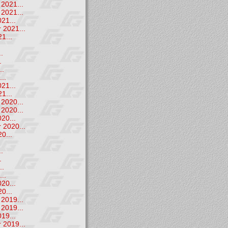
2021...
2021...
21...
 2021...
1...
.
.
.
..
..
21...
1...
2020...
2020...
20...
 2020...
0...
.
.
.
..
..
20...
0...
2019...
2019...
19...
 2019...