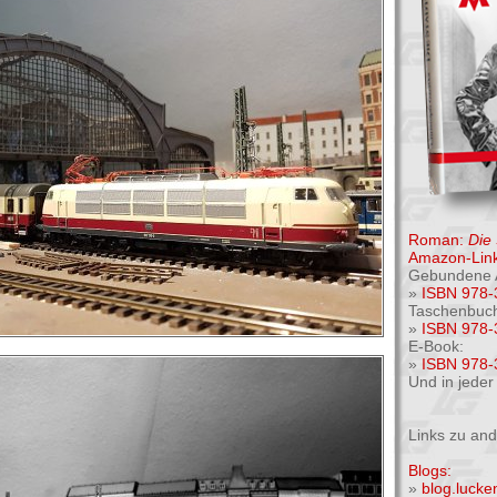
Roman:
Die
Amazon-Link
Gebundene 
»
ISBN 978-
Taschenbuc
»
ISBN 978-
E-Book:
»
ISBN 978-
Und in jede
Links zu an
Blogs:
»
blog.luck