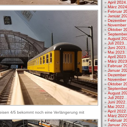
»
April 2024.
»
März 2024.
»
Februar 20
»
Januar 202
»
Dezember 
»
November 
»
Oktober 20
»
September
»
August 202
»
Juli 2023..
»
Juni 2023..
»
Mai 2023..
»
April 2023.
»
März 2023.
»
Februar 20
»
Januar 202
»
Dezember 
»
November 
»
Oktober 20
»
September
»
August 202
»
Juli 2022..
»
Juni 2022..
»
Mai 2022..
»
April 2022.
eisen 4/5 bekommt noch eine Verlängerung mit
»
März 2022.
»
Februar 20
»
Januar 202