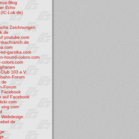
smus-Blog
der Echo
(IC-Lok.de)
tische Zeichnungen
k.de
uf youtube.com
nbachranch.de
ha.com
ed-garstka.com
n-hound-colors.com
i-colors.com
fghanen
Club 103 e.V.
nbahn-Forum
.de
hn-Forum
i Facebook
e auf Facebook
flickr.com
i xing.com
d
et Webdesign
sebel.de
ge:
ge...