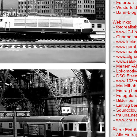
»
Fotoreali
»
Westerfel
»
Bahn-Blog 
Weblinks:
»
fotorealis
»
www.IC-Lo
»
Channel a
»
www.lucke
»
www.gera
»
www.manfr
»
www.afgha
»
www.saluk
»
Meltemi-A
»
Lokomotiv-
»
DSO Eise
»
www.103er
»
Modellba
»
Eintrag be
»
Fotogaleri
»
Bilder bei 
»
Eintrag be
»
Soundclou
»
traluna.n
»
www.chris
Ältere Einträ
»
Alle Einträ