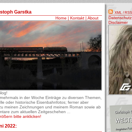
istoph Garstka
XML / RSS-
Datenschutz
Home
|
Kontakt
|
About
Disclaimer
log!
el mehrmals in der Woche Einträge zu diversen Themen,
lle oder historische Eisenbahnfotos; ferner aber
os zu meinen Zeichnungen und meinem Roman sowie ab
are zum aktuellen Zeitgeschehen ...
rößern bitte anklicken!
ni 2022: