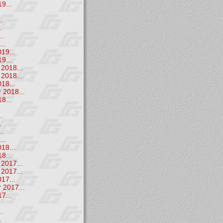
9...
.
.
.
..
..
19...
9...
2018...
2018...
18...
 2018...
8...
.
.
.
..
..
18...
8...
2017...
2017...
17...
 2017...
7...
.
.
.