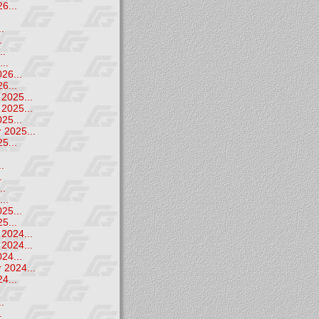
6...
.
.
.
..
..
26...
6...
2025...
2025...
25...
 2025...
5...
.
.
.
..
..
25...
5...
2024...
2024...
24...
 2024...
4...
.
.
.