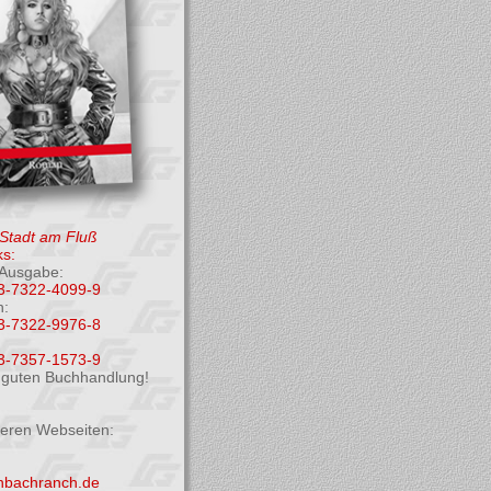
 Stadt am Fluß
s:
Ausgabe:
3-7322-4099-9
h:
3-7322-9976-8
3-7357-1573-9
r guten Buchhandlung!
deren Webseiten:
enbachranch.de