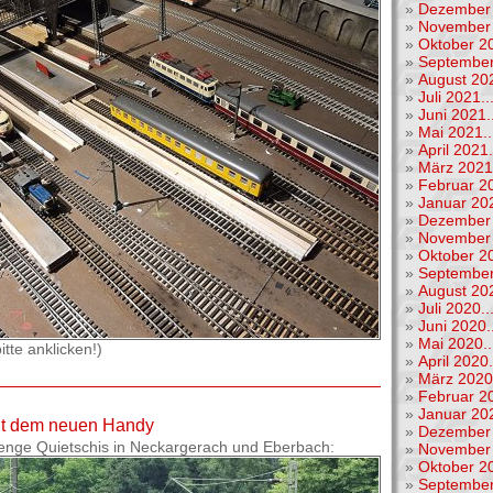
»
Dezember 
»
November 
»
Oktober 20
»
September
»
August 202
»
Juli 2021..
»
Juni 2021..
»
Mai 2021..
»
April 2021.
»
März 2021.
»
Februar 20
»
Januar 202
»
Dezember 
»
November 
»
Oktober 20
»
September
»
August 202
»
Juli 2020..
»
Juni 2020..
»
Mai 2020..
tte anklicken!)
»
April 2020.
»
März 2020.
»
Februar 20
»
Januar 202
mit dem neuen Handy
»
Dezember 
enge Quietschis in Neckargerach und Eberbach:
»
November 
»
Oktober 20
»
September