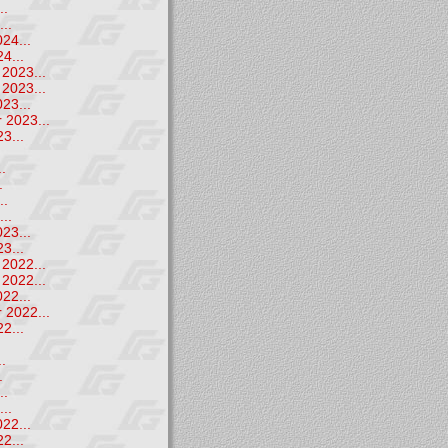
..
..
24...
4...
2023...
2023...
23...
 2023...
3...
.
.
.
..
..
23...
3...
2022...
2022...
22...
 2022...
2...
.
.
.
..
..
22...
2...