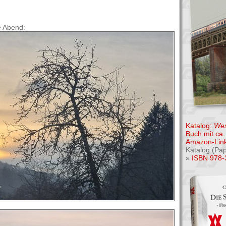
e Abend:
Katalog:
Wes
Buch mit ca. 
Amazon-Link
Katalog (Pa
»
ISBN 978-