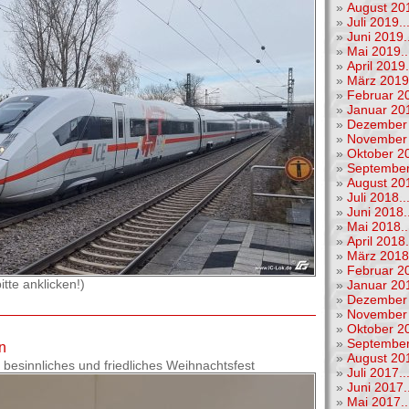
»
August 201
»
Juli 2019..
»
Juni 2019..
»
Mai 2019..
»
April 2019.
»
März 2019.
»
Februar 20
»
Januar 201
»
Dezember 
»
November 
»
Oktober 20
»
September
»
August 201
»
Juli 2018..
»
Juni 2018..
»
Mai 2018..
»
April 2018.
»
März 2018.
»
Februar 20
tte anklicken!)
»
Januar 201
»
Dezember 
»
November 
»
Oktober 20
»
September
n
»
August 201
 besinnliches und friedliches Weihnachtsfest
»
Juli 2017..
»
Juni 2017..
»
Mai 2017..