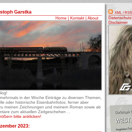
istoph Garstka
XML / RSS-
Datenschutz
Home
|
Kontakt
|
About
Disclaimer
log!
el mehrmals in der Woche Einträge zu diversen Themen,
lle oder historische Eisenbahnfotos; ferner aber
os zu meinen Zeichnungen und meinem Roman sowie ab
are zum aktuellen Zeitgeschehen ...
rößern bitte anklicken!
ezember 2023: