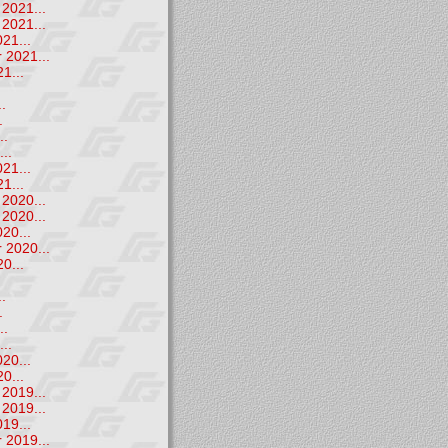
2021...
2021...
21...
 2021...
1...
.
.
.
..
..
21...
1...
2020...
2020...
20...
 2020...
0...
.
.
.
..
..
20...
0...
2019...
2019...
19...
 2019...