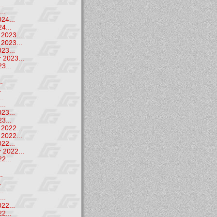
..
..
24...
4...
2023...
2023...
23...
 2023...
3...
.
.
.
..
..
23...
3...
2022...
2022...
22...
 2022...
2...
.
.
.
..
..
22...
2...