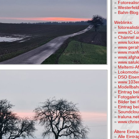
»
Fotoreali
»
Westerfel
»
Bahn-Blog 
Weblinks:
»
fotorealis
»
www.IC-Lo
»
Channel a
»
www.lucke
»
www.gera
»
www.manfr
»
www.afgha
»
www.saluk
»
Meltemi-A
»
Lokomotiv-
»
DSO Eise
»
www.103er
»
Modellba
»
Eintrag be
»
Fotogaleri
»
Bilder bei 
»
Eintrag be
»
Soundclou
»
traluna.n
»
www.chris
Ältere Einträ
»
Alle Einträ