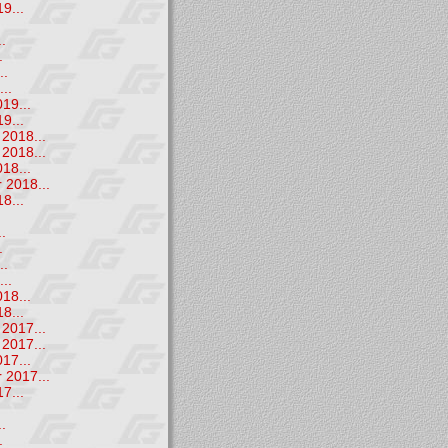
9...
.
.
.
..
..
19...
9...
2018...
2018...
18...
 2018...
8...
.
.
.
..
..
18...
8...
2017...
2017...
17...
 2017...
7...
.
.
.