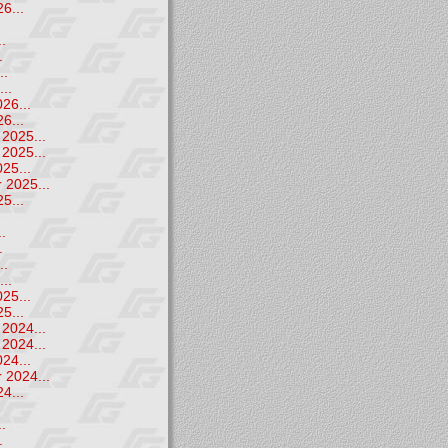
6...
.
.
.
..
..
26...
6...
2025...
2025...
25...
 2025...
5...
.
.
.
..
..
25...
5...
2024...
2024...
24...
 2024...
4...
.
.
.