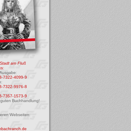
 Stadt am Fluß
s:
Ausgabe:
3-7322-4099-9
h:
3-7322-9976-8
3-7357-1573-9
r guten Buchhandlung!
deren Webseiten:
enbachranch.de