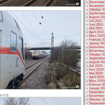
»
Dezember 
»
November 
»
Oktober 20
»
September
»
August 202
»
Juli 2021..
»
Juni 2021..
»
Mai 2021..
»
April 2021.
»
März 2021.
»
Februar 20
»
Januar 202
»
Dezember 
»
November 
»
Oktober 20
»
September
»
August 202
»
Juli 2020..
»
Juni 2020..
»
Mai 2020..
»
April 2020.
»
März 2020.
»
Februar 20
»
Januar 202
»
Dezember 
M-ICE:
»
November 
»
Oktober 20
»
September