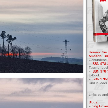
Roman:
Die
Amazon-Link
Gebundene 
»
ISBN 978-
Taschenbuc
»
ISBN 978-
E-Book:
»
ISBN 978-
Und in jede
Links zu an
Blogs:
»
blog.luck