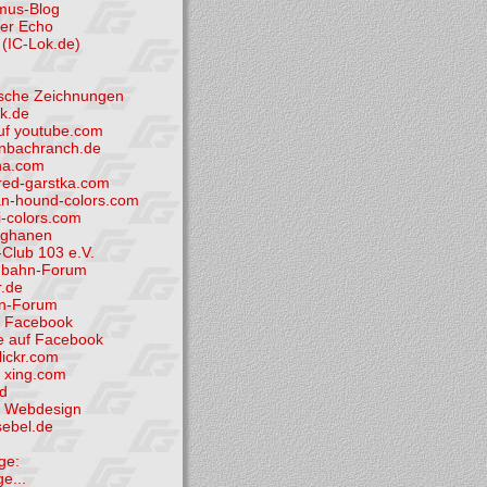
smus-Blog
der Echo
(IC-Lok.de)
tische Zeichnungen
k.de
uf youtube.com
nbachranch.de
ha.com
ed-garstka.com
n-hound-colors.com
i-colors.com
fghanen
Club 103 e.V.
nbahn-Forum
.de
hn-Forum
i Facebook
e auf Facebook
flickr.com
i xing.com
d
et Webdesign
sebel.de
ge:
ge...