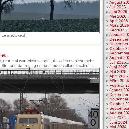
»
August 202
»
Juli 2026..
»
Juni 2026..
»
Mai 2026..
»
April 2026.
»
März 2026.
»
Februar 20
»
Januar 202
tte anklicken!)
»
Dezember 
»
November 
»
Oktober 20
»
September
ef...
»
August 202
 erst mal war leicht zu spät, dass ich es nicht mehr
»
Juli 2025..
fte, und dann ging es auch noch vollends schief....
»
Juni 2025..
»
Mai 2025..
»
April 2025.
»
März 2025.
»
Februar 20
»
Januar 202
»
Dezember 
»
November 
»
Oktober 20
»
September
»
August 202
»
Juli 2024..
»
Juni 2024..
»
Mai 2024..