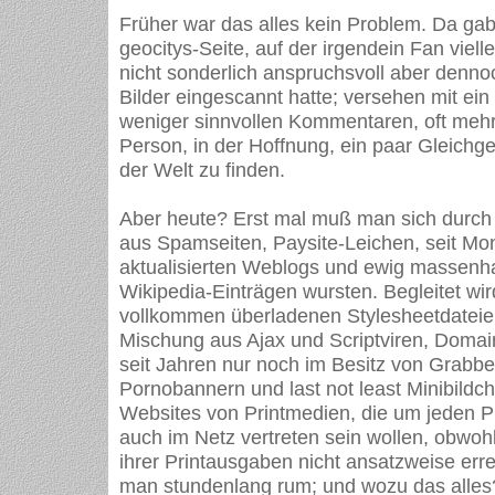
Früher war das alles kein Problem. Da gab
geocitys-Seite, auf der irgendein Fan vielle
nicht sonderlich anspruchsvoll aber dennoc
Bilder eingescannt hatte; versehen mit ei
weniger sinnvollen Kommentaren, oft mehr
Person, in der Hoffnung, ein paar Gleichg
der Welt zu finden.
Aber heute? Erst mal muß man sich durch
aus Spamseiten, Paysite-Leichen, seit Mo
aktualisierten Weblogs und ewig massenha
Wikipedia-Einträgen wursten. Begleitet wi
vollkommen überladenen Stylesheetdateien
Mischung aus Ajax und Scriptviren, Domain
seit Jahren nur noch im Besitz von Grabbe
Pornobannern und last not least Minibildc
Websites von Printmedien, die um jeden P
auch im Netz vertreten sein wollen, obwoh
ihrer Printausgaben nicht ansatzweise err
man stundenlang rum; und wozu das alle