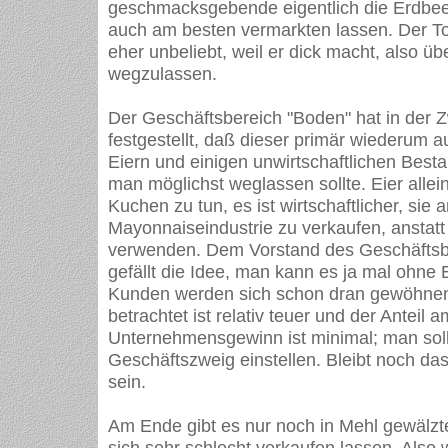
geschmacksgebende eigentlich die Erdbeer
auch am besten vermarkten lassen. Der T
eher unbeliebt, weil er dick macht, also üb
wegzulassen.
Der Geschäftsbereich "Boden" hat in der 
festgestellt, daß dieser primär wiederum a
Eiern und einigen unwirtschaftlichen Besta
man möglichst weglassen sollte. Eier allein
Kuchen zu tun, es ist wirtschaftlicher, sie a
Mayonnaiseindustrie zu verkaufen, anstatt 
verwenden. Dem Vorstand des Geschäftsb
gefällt die Idee, man kann es ja mal ohne E
Kunden werden sich schon dran gewöhnen.
betrachtet ist relativ teuer und der Anteil a
Unternehmensgewinn ist minimal; man soll
Geschäftszweig einstellen. Bleibt noch d
sein.
Am Ende gibt es nur noch in Mehl gewälzt
sich sehr schlecht verkaufen lassen. Also