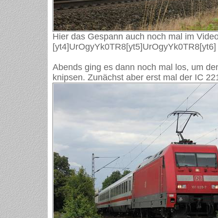
Hier das Gespann auch noch mal im Video
[yt4]UrOgyYk0TR8[yt5]UrOgyYk0TR8[yt6]
Abends ging es dann noch mal los, um de
knipsen. Zunächst aber erst mal der IC 22