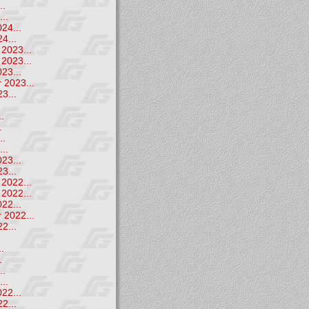
..
..
24...
4...
2023...
2023...
23...
 2023...
3...
.
.
.
..
..
23...
3...
2022...
2022...
22...
 2022...
2...
.
.
.
..
..
22...
2...