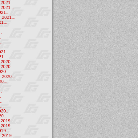
2021...
2021...
21...
 2021...
1...
.
.
.
..
..
21...
1...
2020...
2020...
20...
 2020...
0...
.
.
.
..
..
20...
0...
2019...
2019...
19...
 2019...