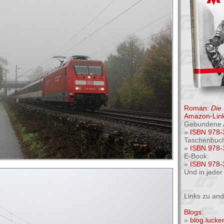
Roman:
Die
Amazon-Link
Gebundene 
»
ISBN 978-
Taschenbuc
»
ISBN 978-
E-Book:
»
ISBN 978-
Und in jede
Links zu an
Blogs:
»
blog.luck