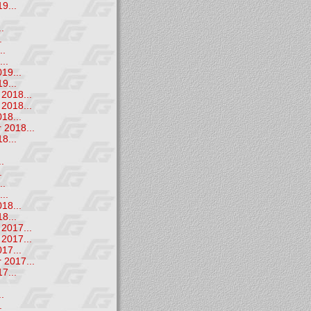
9...
.
.
.
..
..
19...
9...
2018...
2018...
18...
 2018...
8...
.
.
.
..
..
18...
8...
2017...
2017...
17...
 2017...
7...
.
.
.