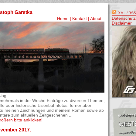
istoph Garstka
XML / RSS-
Datenschutz
Home
|
Kontakt
|
About
Disclaimer
log!
el mehrmals in der Woche Einträge zu diversen Themen,
lle oder historische Eisenbahnfotos; ferner aber
os zu meinen Zeichnungen und meinem Roman sowie ab
are zum aktuellen Zeitgeschehen ...
rößern bitte anklicken!
ovember 2017: