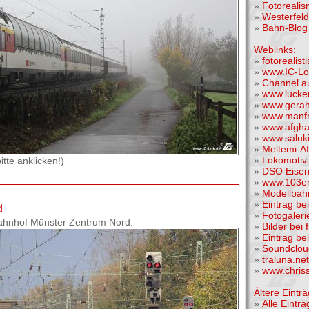
»
Fotoreali
»
Westerfel
»
Bahn-Blog 
Weblinks:
»
fotorealis
»
www.IC-Lo
»
Channel a
»
www.lucke
»
www.gera
»
www.manfr
»
www.afgha
»
www.saluk
»
Meltemi-A
»
Lokomotiv-
tte anklicken!)
»
DSO Eise
»
www.103er
»
Modellba
»
Eintrag be
d
»
Fotogaleri
Bahnhof Münster Zentrum Nord:
»
Bilder bei 
»
Eintrag be
»
Soundclou
»
traluna.n
»
www.chris
Ältere Einträ
»
Alle Einträ