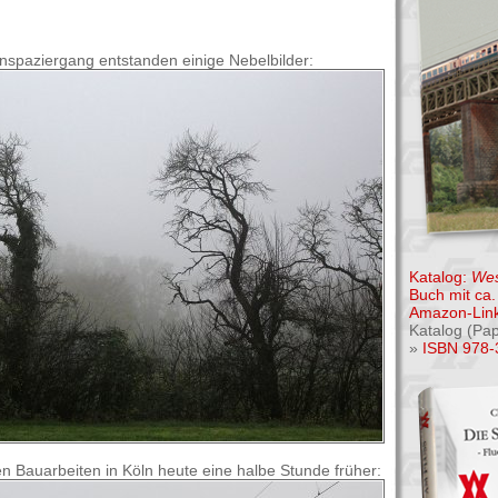
spaziergang entstanden einige Nebelbilder:
Katalog:
Wes
Buch mit ca. 
Amazon-Link
Katalog (Pa
»
ISBN 978-
n Bauarbeiten in Köln heute eine halbe Stunde früher: