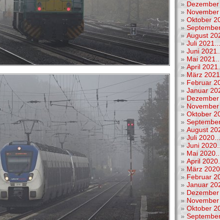
»
Dezember 
»
November 
»
Oktober 20
»
September
»
August 202
»
Juli 2021..
»
Juni 2021..
»
Mai 2021..
»
April 2021.
»
März 2021.
»
Februar 20
»
Januar 202
»
Dezember 
»
November 
»
Oktober 20
»
September
»
August 202
»
Juli 2020..
»
Juni 2020..
»
Mai 2020..
»
April 2020.
»
März 2020.
»
Februar 20
»
Januar 202
»
Dezember 
»
November 
»
Oktober 20
»
September