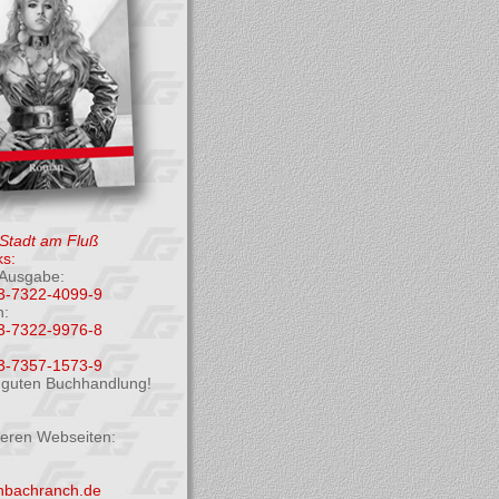
 Stadt am Fluß
s:
Ausgabe:
3-7322-4099-9
h:
3-7322-9976-8
3-7357-1573-9
r guten Buchhandlung!
deren Webseiten:
enbachranch.de