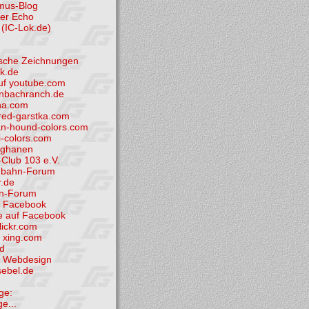
smus-Blog
der Echo
(IC-Lok.de)
tische Zeichnungen
k.de
uf youtube.com
nbachranch.de
ha.com
ed-garstka.com
n-hound-colors.com
i-colors.com
fghanen
Club 103 e.V.
nbahn-Forum
.de
hn-Forum
i Facebook
e auf Facebook
flickr.com
i xing.com
d
et Webdesign
sebel.de
ge:
ge...