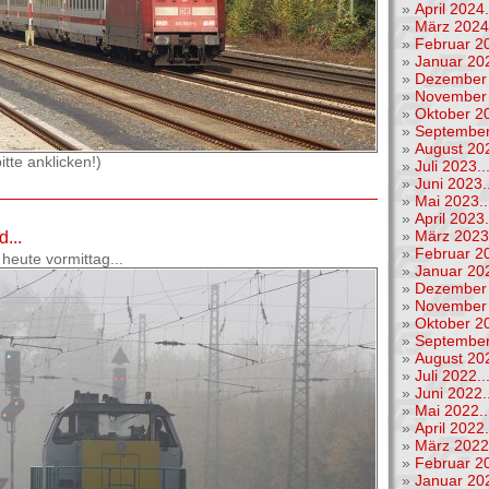
»
April 2024.
»
März 2024.
»
Februar 20
»
Januar 202
»
Dezember 
»
November 
»
Oktober 20
»
September
»
August 202
tte anklicken!)
»
Juli 2023..
»
Juni 2023..
»
Mai 2023..
»
April 2023.
»
März 2023.
...
»
Februar 20
heute vormittag...
»
Januar 202
»
Dezember 
»
November 
»
Oktober 20
»
September
»
August 202
»
Juli 2022..
»
Juni 2022..
»
Mai 2022..
»
April 2022.
»
März 2022.
»
Februar 20
»
Januar 202