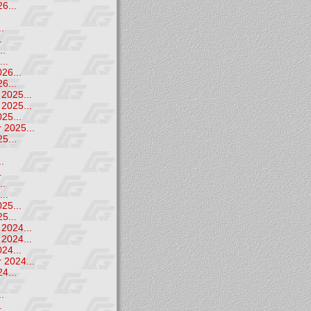
6...
.
.
.
..
..
26...
6...
2025...
2025...
25...
 2025...
5...
.
.
.
..
..
25...
5...
2024...
2024...
24...
 2024...
4...
.
.
.