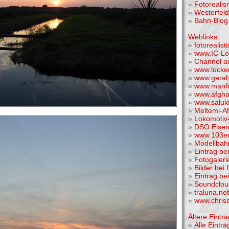
»
Fotoreali
»
Westerfel
»
Bahn-Blog 
Weblinks:
»
fotorealis
»
www.IC-Lo
»
Channel a
»
www.lucke
»
www.gera
»
www.manfr
»
www.afgha
»
www.saluk
»
Meltemi-A
»
Lokomotiv-
»
DSO Eise
»
www.103er
»
Modellba
»
Eintrag be
»
Fotogaleri
»
Bilder bei 
»
Eintrag be
»
Soundclou
»
traluna.n
»
www.chris
Ältere Einträ
»
Alle Einträ