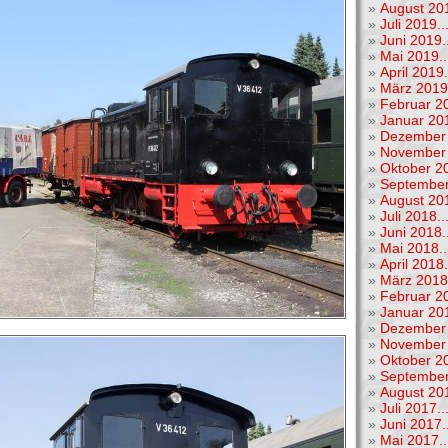
»
August 201
»
Juli 2019..
»
Juni 2019..
»
Mai 2019..
»
April 2019.
»
März 2019.
»
Februar 20
»
Januar 201
»
Dezember 
»
November 
»
Oktober 20
»
September
»
August 201
»
Juli 2018..
»
Juni 2018..
»
Mai 2018..
»
April 2018.
»
März 2018.
»
Februar 20
»
Januar 201
»
Dezember 
»
November 
»
Oktober 20
»
September
»
August 201
»
Juli 2017..
»
Juni 2017..
»
Mai 2017..