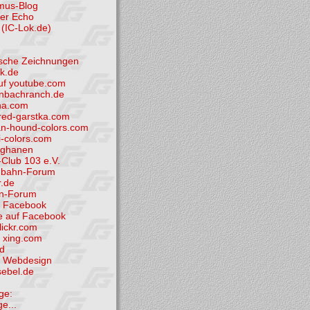
smus-Blog
der Echo
(IC-Lok.de)
tische Zeichnungen
k.de
uf youtube.com
nbachranch.de
ha.com
ed-garstka.com
n-hound-colors.com
i-colors.com
fghanen
Club 103 e.V.
nbahn-Forum
.de
hn-Forum
i Facebook
e auf Facebook
flickr.com
i xing.com
d
et Webdesign
sebel.de
ge:
ge...