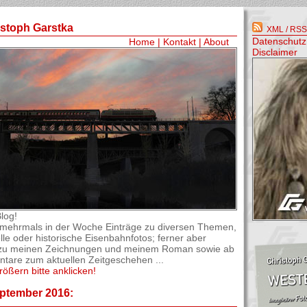
istoph Garstka
XML / RSS-
Datenschutz
Home
|
Kontakt
|
About
Disclaimer
log!
el mehrmals in der Woche Einträge zu diversen Themen,
lle oder historische Eisenbahnfotos; ferner aber
os zu meinen Zeichnungen und meinem Roman sowie ab
are zum aktuellen Zeitgeschehen ...
rößern bitte anklicken!
ptember 2016: