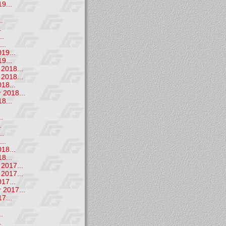
9...
.
.
.
..
..
19...
9...
2018...
2018...
18...
 2018...
8...
.
.
.
..
..
18...
8...
2017...
2017...
17...
 2017...
7...
.
.
.