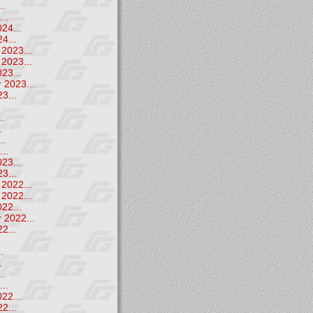
..
..
24...
4...
2023...
2023...
23...
 2023...
3...
.
.
.
..
..
23...
3...
2022...
2022...
22...
 2022...
2...
.
.
.
..
..
22...
2...