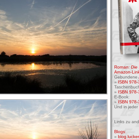
Roman:
Die
Amazon-Link
Gebundene 
»
ISBN 978-
Taschenbuc
»
ISBN 978-
E-Book:
»
ISBN 978-
Und in jede
Links zu an
Blogs:
»
blog.luck