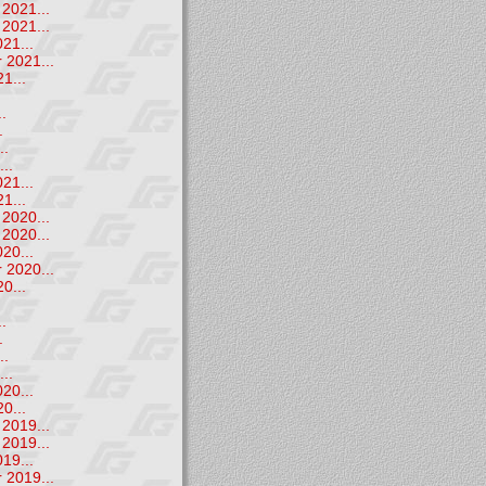
2021...
2021...
21...
 2021...
1...
.
.
.
..
..
21...
1...
2020...
2020...
20...
 2020...
0...
.
.
.
..
..
20...
0...
2019...
2019...
19...
 2019...