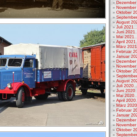
»
Dezember 
»
November 
»
Oktober 20
»
September
»
August 202
»
Juli 2021..
»
Juni 2021..
»
Mai 2021..
»
April 2021.
»
März 2021.
»
Februar 20
»
Januar 202
»
Dezember 
»
November 
»
Oktober 20
»
September
»
August 202
»
Juli 2020..
»
Juni 2020..
»
Mai 2020..
»
April 2020.
»
März 2020.
»
Februar 20
»
Januar 202
»
Dezember 
»
November 
»
Oktober 20
»
September