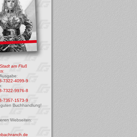
 Stadt am Fluß
s:
Ausgabe:
3-7322-4099-9
h:
3-7322-9976-8
3-7357-1573-9
r guten Buchhandlung!
deren Webseiten:
enbachranch.de