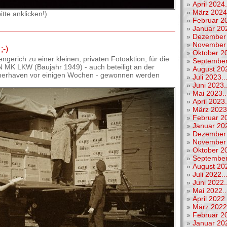
»
April 2024.
»
März 2024.
tte anklicken!)
»
Februar 20
»
Januar 202
»
Dezember 
»
November 
;-)
»
Oktober 20
engerich zu einer kleinen, privaten Fotoaktion, für die
»
September
A.N MK LKW (Baujahr 1949) - auch beteiligt an der
»
August 202
emerhaven vor einigen Wochen - gewonnen werden
»
Juli 2023..
»
Juni 2023..
»
Mai 2023..
»
April 2023.
»
März 2023.
»
Februar 20
»
Januar 202
»
Dezember 
»
November 
»
Oktober 20
»
September
»
August 202
»
Juli 2022..
»
Juni 2022..
»
Mai 2022..
»
April 2022.
»
März 2022.
»
Februar 20
»
Januar 202