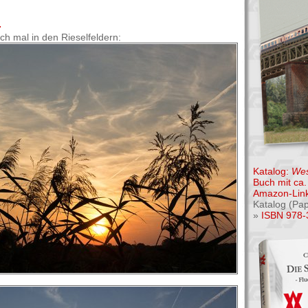
.
h mal in den Rieselfeldern:
Katalog:
Wes
Buch mit ca. 
Amazon-Link
Katalog (Pa
»
ISBN 978-