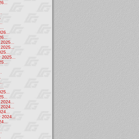
6...
.
.
.
..
..
26...
6...
2025...
2025...
25...
 2025...
5...
.
.
.
..
..
25...
5...
2024...
2024...
24...
 2024...
4...
.
.
.