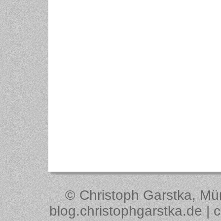
© Christoph Garstka, Müns
blog.christophgarstka.de | 