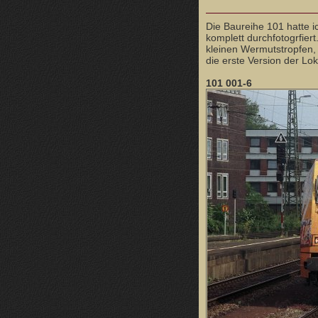
Die Baureihe 101 hatte i
komplett durchfotogrfier
kleinen Wermutstropfen,
die erste Version der Lok
101 001-6