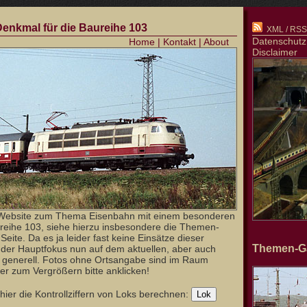
 Denkmal für die Baureihe 103
XML / RSS-
Datenschutz
Home
|
Kontakt
|
About
Disclaimer
Website zum Thema Eisenbahn mit einem besonderen
reihe 103, siehe hierzu insbesondere die Themen-
Seite. Da es ja leider fast keine Einsätze dieser
Themen-Ga
t der Hauptfokus nun auf dem aktuellen, aber auch
b generell. Fotos ohne Ortsangabe sind im Raum
er zum Vergrößern bitte anklicken!
ier die Kontrollziffern von Loks berechnen: