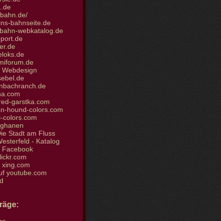
.de
bahn.de/
ins-bahnseite.de
bahn-webkatalog.de
port.de
er.de
loks.de
iforum.de
et Webdesign
sebel.de
nbachranch.de
ha.com
ed-garstka.com
n-hound-colors.com
i-colors.com
fghanen
ie Stadt am Fluss
sterfeld - Katalog
i Facebook
flickr.com
i xing.com
uf youtube.com
d
träge: