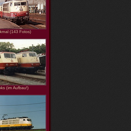
kmal (143 Fotos)
oks (im Aufbau!)