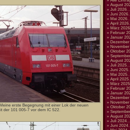
»
Alle Einträ
»
August 202
»
Juli 2026..
»
Juni 2026..
»
Mai 2026..
»
April 2026.
»
März 2026.
»
Februar 20
»
Januar 202
»
Dezember 
»
November 
»
Oktober 20
»
September
»
August 202
»
Juli 2025..
»
Juni 2025..
»
Mai 2025..
»
April 2025.
»
März 2025.
»
Februar 20
»
Januar 202
»
Dezember 
»
November 
 Meine erste Begegnung mit einer Lok der neuen
»
Oktober 20
it der 101 005-7 vor dem IC 522.
»
September
»
August 202
»
Juli 2024..
»
Juni 2024..