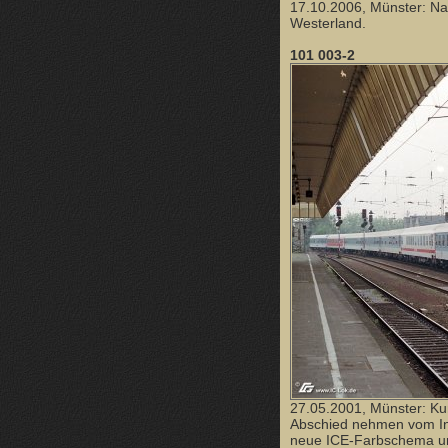
17.10.2006, Münster: Na
Westerland.
101 003-2
27.05.2001, Münster: Ku
Abschied nehmen vom Int
neue ICE-Farbschema um