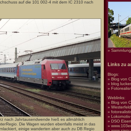
chschuss auf die 101 002-4 mit dem IC 2310 nach
» Sammlung 
Links zu 
Blogs:
»
Blog von C
»
blog.luck
»
Fotoreali
Weblinks:
»
Blog von C
»
Westerfel
»
fotorealis
»
Lokomotiv-
rz nach Jahrtausendwende hieß es allmählich
»
DSO Eise
erRegio. Die Wagen wurden ebenfalls meist in das
»
www.103er
lackiert, einige wanderten aber auch zu DB Regio
»
www.sienu