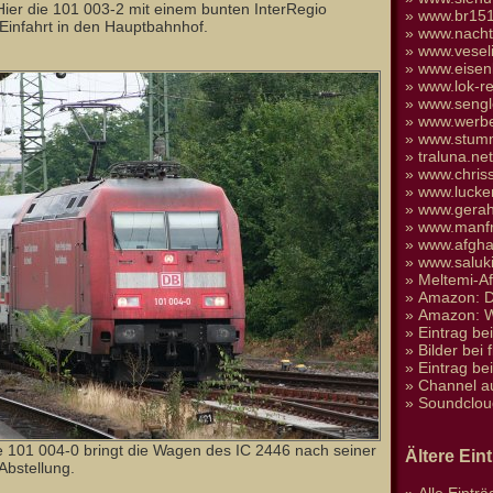
 Hier die 101 003-2 mit einem bunten InterRegio
»
www.br151
Einfahrt in den Hauptbahnhof.
»
www.nacht
»
www.vesel
»
www.eisen
»
www.lok-re
»
www.sengl
»
www.werbe
»
www.stumm
»
traluna.n
»
www.chris
»
www.lucke
»
www.gera
»
www.manfr
»
www.afgha
»
www.saluk
»
Meltemi-A
»
Amazon: D
»
Amazon: We
»
Eintrag be
»
Bilder bei 
»
Eintrag be
»
Channel a
»
Soundclou
e 101 004-0 bringt die Wagen des IC 2446 nach seiner
Ältere Ein
 Abstellung.