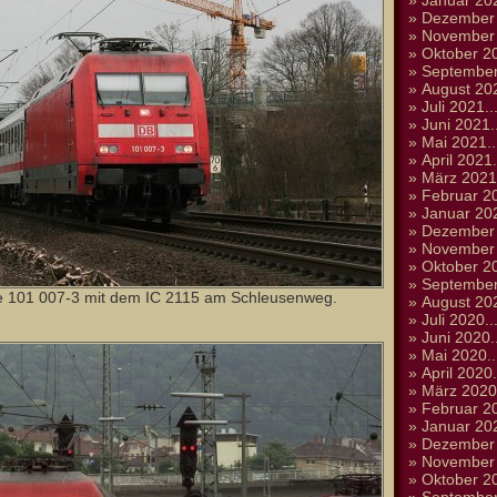
»
Januar 202
»
Dezember 
»
November 
»
Oktober 20
»
September
»
August 202
»
Juli 2021..
»
Juni 2021..
»
Mai 2021..
»
April 2021.
»
März 2021.
»
Februar 20
»
Januar 202
»
Dezember 
»
November 
»
Oktober 20
»
September
ie 101 007-3 mit dem IC 2115 am Schleusenweg.
»
August 202
»
Juli 2020..
»
Juni 2020..
»
Mai 2020..
»
April 2020.
»
März 2020.
»
Februar 20
»
Januar 202
»
Dezember 
»
November 
»
Oktober 20