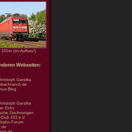
101er (im Aufbau!)
anderen Webseiten:
hristoph Garstka
enbachranch.de
smus-Blog
hristoph Garstka
der Echo
tische Zeichnungen
Club 103 e.V.
nbahn-Forum
.de
rsie.de