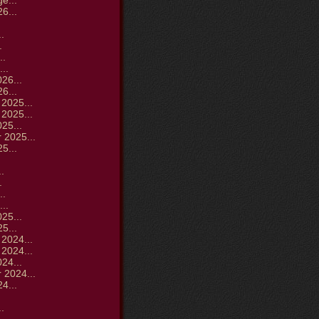
ge...
6...
.
.
.
..
..
26...
6...
2025...
2025...
25...
 2025...
5...
.
.
.
..
..
25...
5...
2024...
2024...
24...
 2024...
4...
.
.