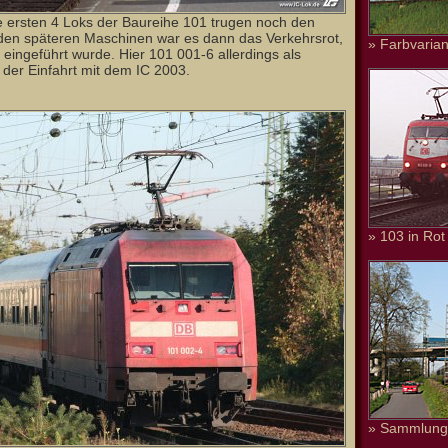
e ersten 4 Loks der Baureihe 101 trugen noch den
i den späteren Maschinen war es dann das Verkehrsrot,
» Farbvarian
eingeführt wurde. Hier 101 001-6 allerdings als
der Einfahrt mit dem IC 2003.
» 103 in Rot
» Sammlung 