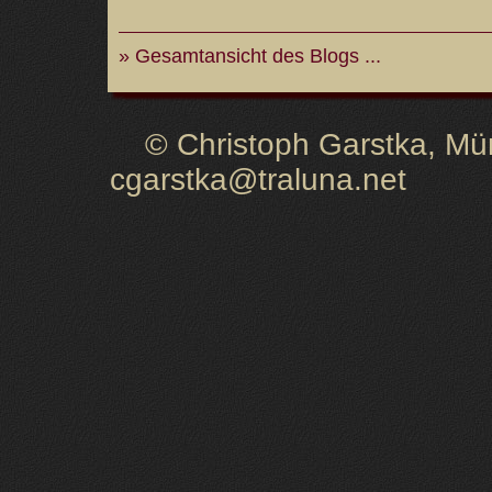
» Gesamtansicht des Blogs ...
© Christoph Garstka, Müns
cgarstka@traluna.net