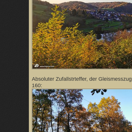
Absoluter Zufallstrteffer, der Gleismesszu
160: