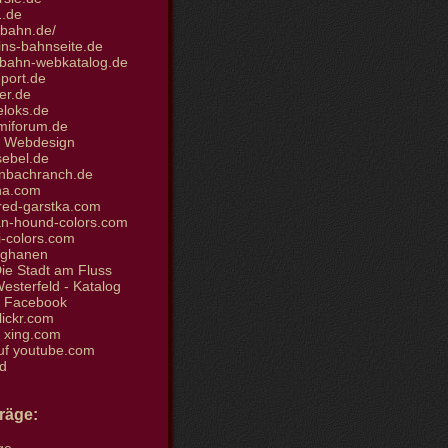
.de
bahn.de/
ins-bahnseite.de
bahn-webkatalog.de
port.de
er.de
loks.de
iforum.de
et Webdesign
sebel.de
nbachranch.de
ha.com
ed-garstka.com
n-hound-colors.com
i-colors.com
fghanen
ie Stadt am Fluss
sterfeld - Katalog
i Facebook
flickr.com
i xing.com
uf youtube.com
d
träge: