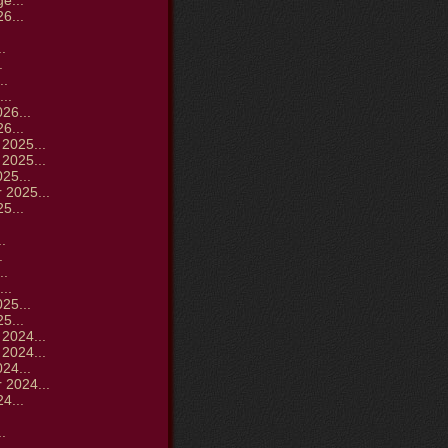
ge...
6...
.
.
.
..
..
26...
6...
2025...
2025...
25...
 2025...
5...
.
.
.
..
..
25...
5...
2024...
2024...
24...
 2024...
4...
.
.