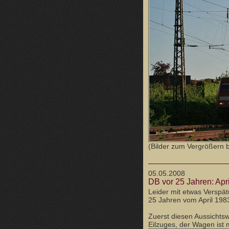
(Bilder zum Vergrößern bi
05.05.2008
DB vor 25 Jahren: Apr
Leider mit etwas Verspät
25 Jahren vom April 198
Zuerst diesen Aussicht
Eilzuges, der Wagen ist