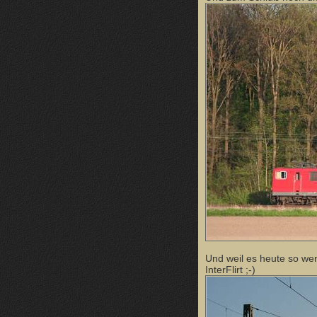
Und weil es heute so wen
InterFlirt ;-)