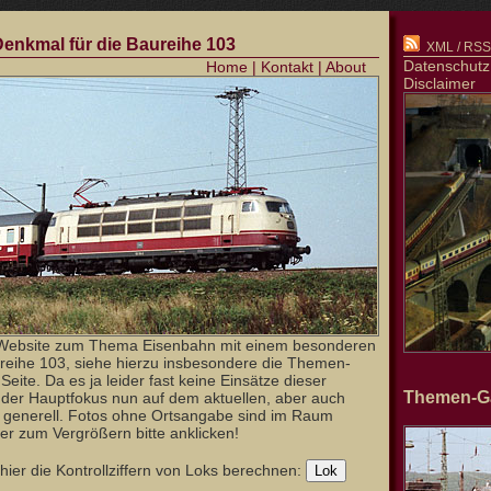
 Denkmal für die Baureihe 103
XML / RSS-
Datenschutz
Home
|
Kontakt
|
About
Disclaimer
Website zum Thema Eisenbahn mit einem besonderen
reihe 103, siehe hierzu insbesondere die Themen-
Seite. Da es ja leider fast keine Einsätze dieser
Themen-Ga
t der Hauptfokus nun auf dem aktuellen, aber auch
b generell. Fotos ohne Ortsangabe sind im Raum
er zum Vergrößern bitte anklicken!
ier die Kontrollziffern von Loks berechnen: