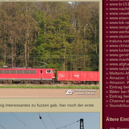
»
www.br151
»
www.nacht
»
www.vesel
»
www.eisen
»
www.lok-re
»
www.sengl
»
www.werbe
»
www.stumm
»
traluna.n
»
www.chris
»
www.lucke
»
www.gera
»
www.manfr
»
www.afgha
»
www.saluk
»
Meltemi-A
»
Amazon: D
»
Amazon: We
»
Eintrag be
»
Bilder bei 
»
Eintrag be
»
Channel a
ig Interessantes zu fuzzen gab, hier noch der erste
»
Soundclou
Ältere Ein