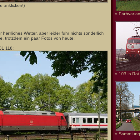
e anklicken!)
» Farbvarian
 herrliches Wetter, aber leider fuhr nichts sonderlich
e, trotzdem ein paar Fotos von heute:
01 118:
» 103 in Rot
» Sammlung 