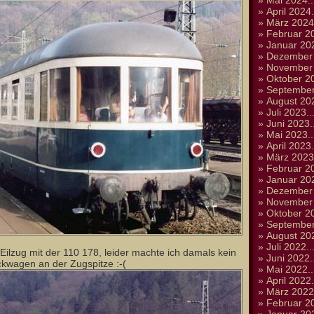
»
Mai 2024..
»
April 2024.
»
März 2024.
»
Februar 20
»
Januar 202
»
Dezember 
»
November 
»
Oktober 20
»
September
»
August 202
»
Juli 2023..
»
Juni 2023..
»
Mai 2023..
»
April 2023.
»
März 2023.
»
Februar 20
»
Januar 202
»
Dezember 
»
November 
»
Oktober 20
»
September
»
August 202
»
Juli 2022..
ilzug mit der 110 178, leider machte ich damals kein
»
Juni 2022..
kwagen an der Zugspitze :-(
»
Mai 2022..
»
April 2022.
»
März 2022.
»
Februar 20