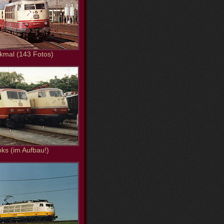
kmal (143 Fotos)
oks (im Aufbau!)