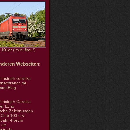
101er (im Aufbau!)
anderen Webseiten:
hristoph Garstka
enbachranch.de
smus-Blog
hristoph Garstka
der Echo
tische Zeichnungen
Club 103 e.V.
nbahn-Forum
.de
rsie.de