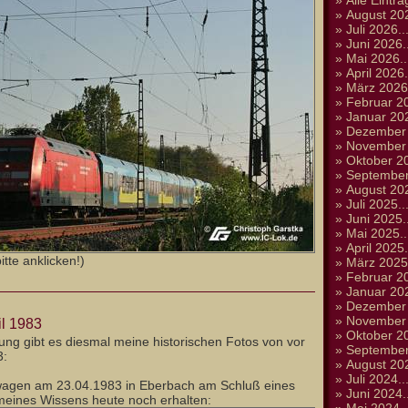
»
Alle Einträ
»
August 202
»
Juli 2026..
»
Juni 2026..
»
Mai 2026..
»
April 2026.
»
März 2026.
»
Februar 20
»
Januar 202
»
Dezember 
»
November 
»
Oktober 20
»
September
»
August 202
»
Juli 2025..
»
Juni 2025..
»
Mai 2025..
»
April 2025.
tte anklicken!)
»
März 2025.
»
Februar 20
»
Januar 202
»
Dezember 
»
November 
il 1983
»
Oktober 20
ung gibt es diesmal meine historischen Fotos von vor
»
September
3:
»
August 202
»
Juli 2024..
swagen am 23.04.1983 in Eberbach am Schluß eines
»
Juni 2024..
 meines Wissens heute noch erhalten: