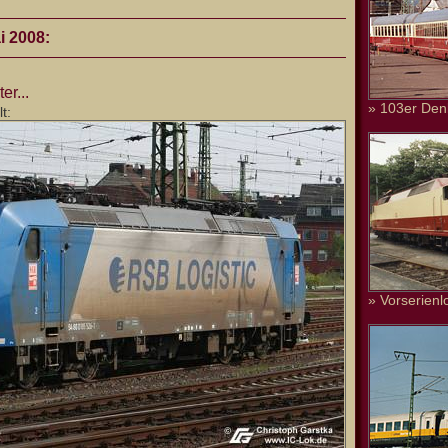
i 2008:
er...
» 103er Den
t:
» Vorserienl