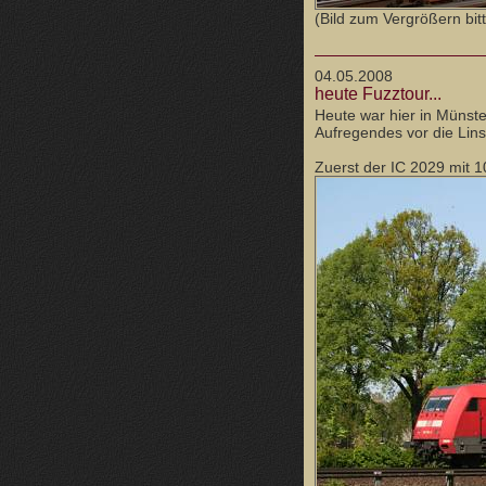
(Bild zum Vergrößern bitt
04.05.2008
heute Fuzztour...
Heute war hier in Münster
Aufregendes vor die Lins
Zuerst der IC 2029 mit 1