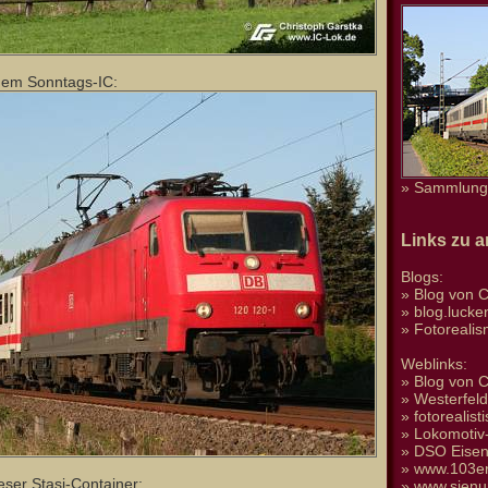
nem Sonntags-IC:
» Sammlung 
Links zu 
Blogs:
»
Blog von C
»
blog.luck
»
Fotoreali
Weblinks:
»
Blog von C
»
Westerfel
»
fotorealis
»
Lokomotiv-
»
DSO Eise
»
www.103er
ser Stasi-Container:
»
www.sienu