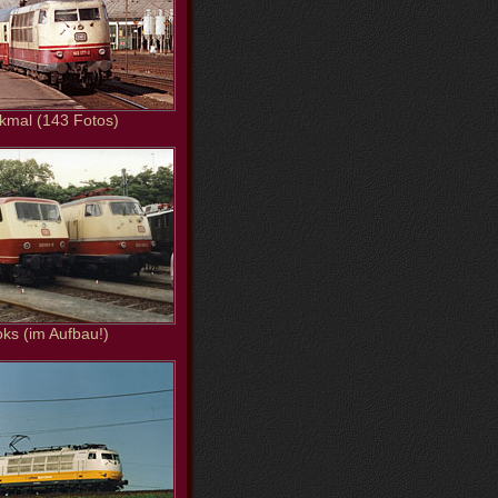
kmal (143 Fotos)
oks (im Aufbau!)