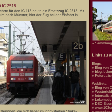
t IC 2518
hrte für den IC 118 heute ein Ersatzzug IC 2518. Mit
m nach Münster; hier der Zug bei der Einfahrt in
» Sammlung 
Links zu 
Blogs:
»
Blog von C
»
blog.luck
»
Fotoreali
Weblinks:
»
Blog von C
»
Westerfel
»
fotorealis
»
Lokomotiv-
»
DSO Eise
»
www.103er
erInnen, die sich lieber im lobbystarken Stinke-
»
www.sienu