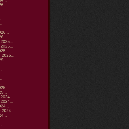
ge...
6...
.
.
.
..
..
26...
6...
2025...
2025...
25...
 2025...
5...
.
.
.
..
..
25...
5...
2024...
2024...
24...
 2024...
4...
.
.