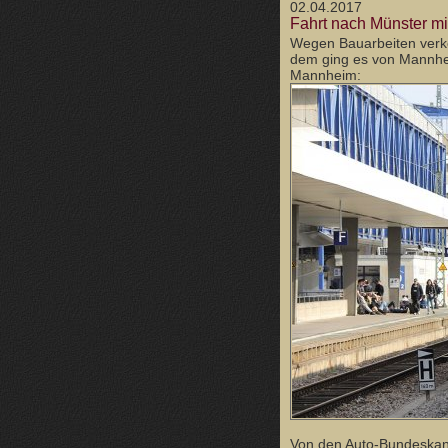
02.04.2017
Fahrt nach Münster mi
Wegen Bauarbeiten verke
dem ging es von Mannhei
Mannheim:
Von den Auto-Bundeskanzl