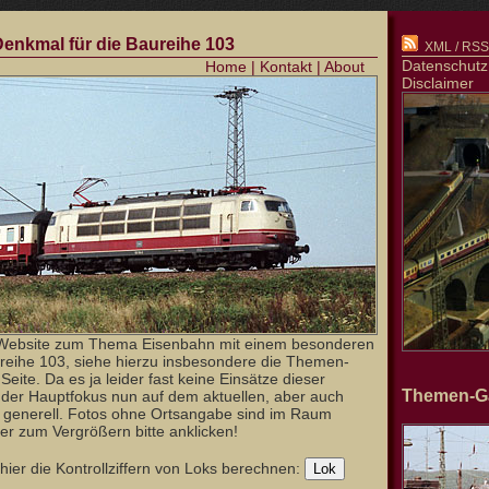
 Denkmal für die Baureihe 103
XML / RSS-
Datenschutz
Home
|
Kontakt
|
About
Disclaimer
Website zum Thema Eisenbahn mit einem besonderen
reihe 103, siehe hierzu insbesondere die Themen-
Seite. Da es ja leider fast keine Einsätze dieser
Themen-Ga
t der Hauptfokus nun auf dem aktuellen, aber auch
b generell. Fotos ohne Ortsangabe sind im Raum
er zum Vergrößern bitte anklicken!
ier die Kontrollziffern von Loks berechnen: