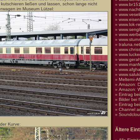
kutschieren ließen und lassen, schon lange nicht
»
www.br151
lerwagen im Museum Lützel:
»
www.nacht
»
www.vesel
»
www.eisen
»
www.lok-re
»
www.sengl
»
www.werbe
»
www.stumm
»
traluna.n
»
www.chris
»
www.lucke
»
www.gera
»
www.manfr
»
www.afgha
»
www.saluk
»
Meltemi-A
»
Amazon: D
»
Amazon: We
»
Eintrag be
»
Bilder bei 
»
Eintrag be
»
Channel a
»
Soundclou
 der Kurve:
Ältere Ein