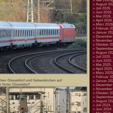
»
Alle Einträ
»
August 202
»
Juli 2026..
»
Juni 2026..
»
Mai 2026..
»
April 2026.
»
März 2026.
»
Februar 20
»
Januar 202
»
Dezember 
»
November 
»
Oktober 20
»
September
»
August 202
»
Juli 2025..
»
Juni 2025..
»
Mai 2025..
»
April 2025.
»
März 2025.
»
Februar 20
chen Düsseldorf und Gelsenkirchen auf
»
Januar 202
z hinter Düsseldorf:
»
Dezember 
»
November 
»
Oktober 20
»
September
»
August 202
»
Juli 2024..
»
Juni 2024..