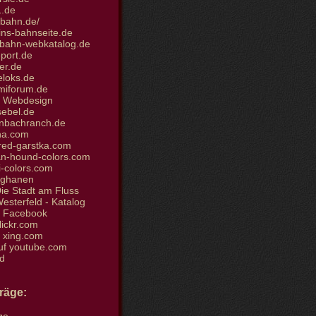
.de
bahn.de/
ins-bahnseite.de
bahn-webkatalog.de
port.de
er.de
loks.de
iforum.de
et Webdesign
sebel.de
nbachranch.de
ha.com
ed-garstka.com
n-hound-colors.com
i-colors.com
fghanen
ie Stadt am Fluss
sterfeld - Katalog
i Facebook
flickr.com
i xing.com
uf youtube.com
d
träge: