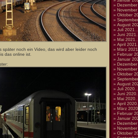
»
Januar 202
»
Dezember 
»
November 
»
Oktober 20
»
September
»
August 202
»
Juli 2021..
»
Juni 2021..
»
Mai 2021..
»
April 2021.
s später noch ein Video, das wird aber leider noch
»
März 2021.
s das online ist.
»
Februar 20
»
Januar 202
ter:
»
Dezember 
»
November 
»
Oktober 20
»
September
»
August 202
»
Juli 2020..
»
Juni 2020..
»
Mai 2020..
»
April 2020.
»
März 2020.
»
Februar 20
»
Januar 202
»
Dezember 
»
November 
»
Oktober 20