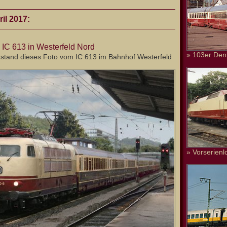
il 2017:
 IC 613 in Westerfeld Nord
» 103er Den
stand dieses Foto vom IC 613 im Bahnhof Westerfeld
» Vorserienl