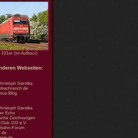
101er (im Aufbau!)
anderen Webseiten:
hristoph Garstka
enbachranch.de
smus-Blog
hristoph Garstka
der Echo
tische Zeichnungen
Club 103 e.V.
nbahn-Forum
.de
rsie.de