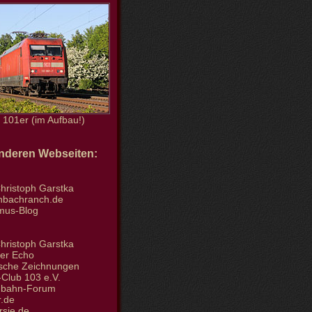
101er (im Aufbau!)
anderen Webseiten:
hristoph Garstka
enbachranch.de
smus-Blog
hristoph Garstka
der Echo
tische Zeichnungen
Club 103 e.V.
nbahn-Forum
.de
rsie.de