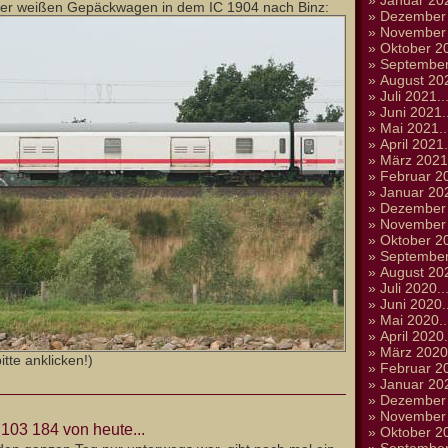
»
Januar 202
r der weißen Gepäckwagen in dem IC 1904 nach Binz:
»
Dezember 
»
November 
»
Oktober 20
»
September
»
August 202
»
Juli 2021..
»
Juni 2021..
»
Mai 2021..
»
April 2021.
»
März 2021.
»
Februar 20
»
Januar 202
»
Dezember 
»
November 
»
Oktober 20
»
September
»
August 202
»
Juli 2020..
»
Juni 2020..
»
Mai 2020..
»
April 2020.
»
März 2020.
tte anklicken!)
»
Februar 20
»
Januar 202
»
Dezember 
»
November 
 103 184 von heute...
»
Oktober 20