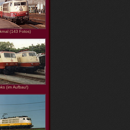
kmal (143 Fotos)
oks (im Aufbau!)