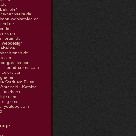
.de
bahn.de/
ins-bahnseite.de
bahn-webkatalog.de
port.de
er.de
loks.de
iforum.de
et Webdesign
sebel.de
nbachranch.de
ha.com
ed-garstka.com
n-hound-colors.com
i-colors.com
fghanen
ie Stadt am Fluss
sterfeld - Katalog
i Facebook
flickr.com
i xing.com
uf youtube.com
d
träge: