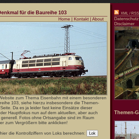
 Denkmal für die Baureihe 103
XML / RSS-
Datenschutz
Home
|
Kontakt
|
About
Disclaimer
Website zum Thema Eisenbahn mit einem besonderen
reihe 103, siehe hierzu insbesondere die Themen-
Seite. Da es ja leider fast keine Einsätze dieser
Themen-Ga
t der Hauptfokus nun auf dem aktuellen, aber auch
b generell. Fotos ohne Ortsangabe sind im Raum
er zum Vergrößern bitte anklicken!
ier die Kontrollziffern von Loks berechnen: