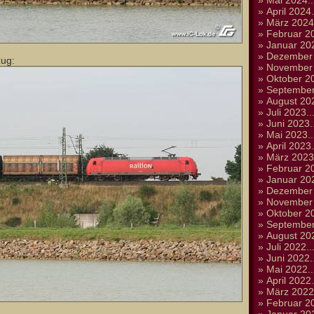
»
Mai 2024..
»
April 2024.
»
März 2024.
»
Februar 20
»
Januar 202
»
Dezember 
zug:
»
November 
»
Oktober 20
»
September
»
August 202
»
Juli 2023..
»
Juni 2023..
»
Mai 2023..
»
April 2023.
»
März 2023.
»
Februar 20
»
Januar 202
»
Dezember 
»
November 
»
Oktober 20
»
September
»
August 202
»
Juli 2022..
»
Juni 2022..
»
Mai 2022..
»
April 2022.
»
März 2022.
»
Februar 20