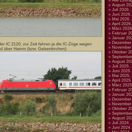
»
Alle Einträ
»
August 202
»
Juli 2026..
»
Juni 2026..
»
Mai 2026..
»
April 2026.
»
März 2026.
»
Februar 20
»
Januar 202
»
Dezember 
er IC 2120; zur Zeit fahren ja die IC-Züge wegen
»
November 
nd über Hamm (bzw. Gelsenkirchen):
»
Oktober 20
»
September
»
August 202
»
Juli 2025..
»
Juni 2025..
»
Mai 2025..
»
April 2025.
»
März 2025.
»
Februar 20
»
Januar 202
»
Dezember 
»
November 
»
Oktober 20
»
September
»
August 202
»
Juli 2024..
»
Juni 2024..