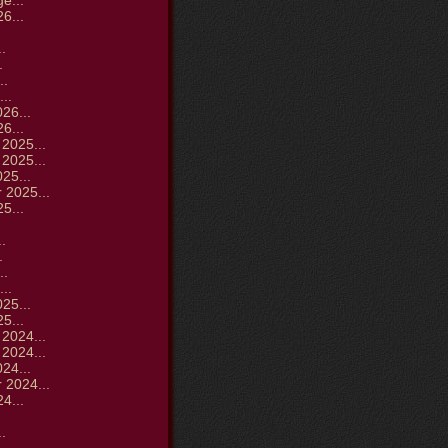
ge...
6...
.
.
.
..
..
26...
6...
2025...
2025...
25...
 2025...
5...
.
.
.
..
..
25...
5...
2024...
2024...
24...
 2024...
4...
.
.