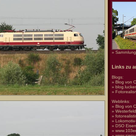
» Sammlung 
Links zu 
Blogs:
»
Blog von C
»
blog.luck
»
Fotoreali
Weblinks:
»
Blog von C
»
Westerfel
»
fotorealis
»
Lokomotiv-
»
DSO Eise
»
www.103er
»
www.sienu