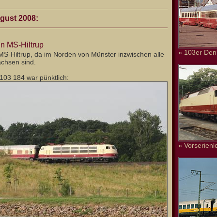
gust 2008:
n MS-Hiltrup
» 103er Den
MS-Hiltrup, da im Norden von Münster inzwischen alle
chsen sind.
103 184 war pünktlich:
» Vorserienl