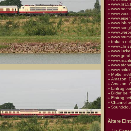
»
www.br151
»
www.nacht
»
www.vesel
»
www.eisen
»
www.lok-re
»
www.sengl
»
www.werbe
»
www.stumm
»
traluna.n
»
www.chris
»
www.lucke
»
www.gera
»
www.manfr
»
www.afgha
»
www.saluk
»
Meltemi-A
»
Amazon: D
»
Amazon: We
»
Eintrag be
»
Bilder bei 
»
Eintrag be
»
Channel a
»
Soundclou
Ältere Ein