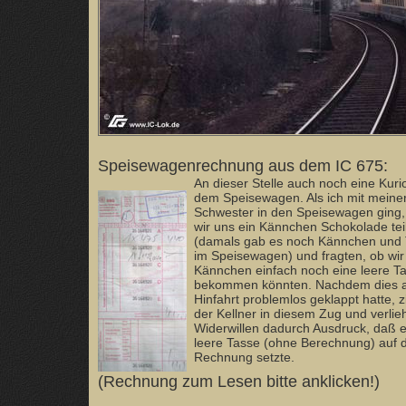
Speisewagenrechnung aus dem IC 675:
An dieser Stelle auch noch eine Kurio
dem Speisewagen. Als ich mit meine
Schwester in den Speisewagen ging,
wir uns ein Kännchen Schokolade tei
(damals gab es noch Kännchen und
im Speisewagen) und fragten, ob wir
Kännchen einfach noch eine leere T
bekommen könnten. Nachdem dies a
Hinfahrt problemlos geklappt hatte, z
der Kellner in diesem Zug und verli
Widerwillen dadurch Ausdruck, daß e
leere Tasse (ohne Berechnung) auf d
Rechnung setzte.
(Rechnung zum Lesen bitte anklicken!)