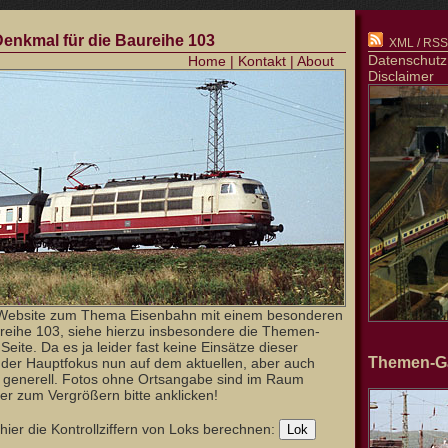
 Denkmal für die Baureihe 103
XML / RSS-
Datenschutz
Home
|
Kontakt
|
About
Disclaimer
Website zum Thema Eisenbahn mit einem besonderen
reihe 103, siehe hierzu insbesondere die Themen-
Seite. Da es ja leider fast keine Einsätze dieser
Themen-Ga
t der Hauptfokus nun auf dem aktuellen, aber auch
b generell. Fotos ohne Ortsangabe sind im Raum
er zum Vergrößern bitte anklicken!
ier die Kontrollziffern von Loks berechnen: