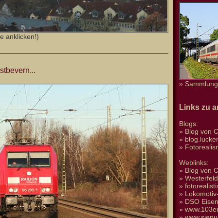
e anklicken!)
tbevern...
» Sammlung 
Links zu 
Blogs:
»
Blog von C
»
blog.luck
»
Fotoreali
Weblinks:
»
Blog von C
»
Westerfel
»
fotorealis
»
Lokomotiv-
»
DSO Eise
»
www.103er
»
www.sienu