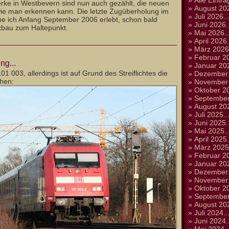
»
Alle Einträ
rke in Westbevern sind nun auch gezählt, die neuen
»
August 202
wie man erkennen kann. Die letzte Zugüberholung im
»
Juli 2026..
 ich Anfang September 2006 erlebt, schon bald
»
Juni 2026..
bau zum Haltepunkt.
»
Mai 2026..
»
April 2026.
»
März 2026.
»
Februar 20
g...
»
Januar 202
01 003, allerdings ist auf Grund des Streiflichtes die
»
Dezember 
ehen:
»
November 
»
Oktober 20
»
September
»
August 202
»
Juli 2025..
»
Juni 2025..
»
Mai 2025..
»
April 2025.
»
März 2025.
»
Februar 20
»
Januar 202
»
Dezember 
»
November 
»
Oktober 20
»
September
»
August 202
»
Juli 2024..
»
Juni 2024..