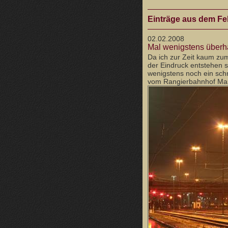
Einträge aus dem Fe
02.02.2008
Mal wenigstens überha
Da ich zur Zeit kaum zum
der Eindruck entstehen s
wenigstens noch ein schn
vom Rangierbahnhof Man