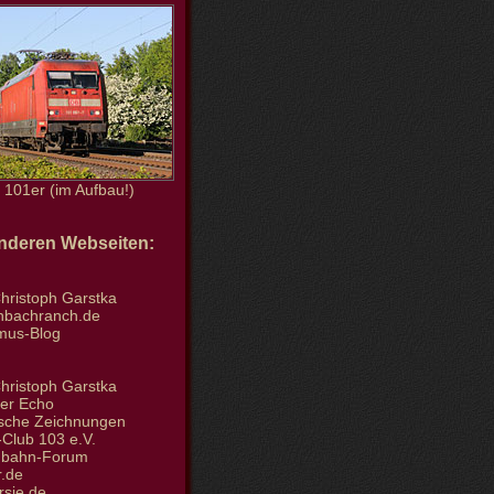
101er (im Aufbau!)
anderen Webseiten:
hristoph Garstka
enbachranch.de
smus-Blog
hristoph Garstka
der Echo
tische Zeichnungen
Club 103 e.V.
nbahn-Forum
.de
rsie.de