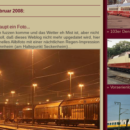
bruar 2008:
upt ein Foto...
» 103er Den
 fuzzen komme und das Wetter eh Mist ist, aber nicht
oll, daß dieses Weblog nicht mehr upgedatet wird, hier
elles Alibifoto mit einer nächtlichen Regen-Impression
nheim (am Haltepunkt Seckenheim)...
» Vorserienl