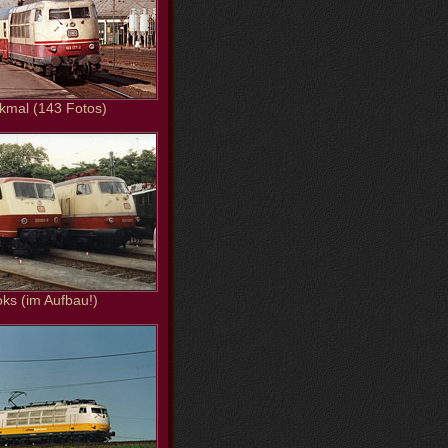
kmal (143 Fotos)
oks (im Aufbau!)