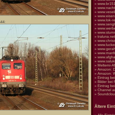
»
www.br151
»
www.nacht
»
www.vesel
»
www.eisen
»
www.lok-re
644:
»
www.sengl
»
www.werbe
»
www.stumm
»
traluna.n
»
www.chris
»
www.lucke
»
www.gera
»
www.manfr
»
www.afgha
»
www.saluk
»
Meltemi-A
»
Amazon: D
»
Amazon: We
»
Eintrag be
»
Bilder bei 
»
Eintrag be
»
Channel a
»
Soundclou
Ältere Ein