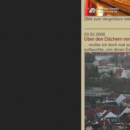
(Bild zum Vergrößern bitt
03.02.2008
Über den Dächern von
... mußte ich doch mal s
auftauchte, von deren Ex