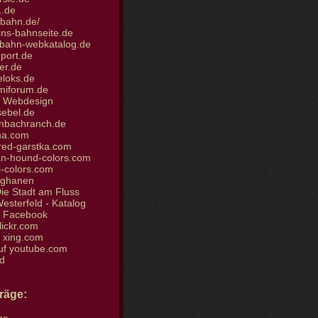
.de
bahn.de/
ins-bahnseite.de
bahn-webkatalog.de
port.de
er.de
loks.de
iforum.de
et Webdesign
sebel.de
nbachranch.de
ha.com
ed-garstka.com
n-hound-colors.com
i-colors.com
fghanen
ie Stadt am Fluss
sterfeld - Katalog
i Facebook
flickr.com
i xing.com
uf youtube.com
d
träge: