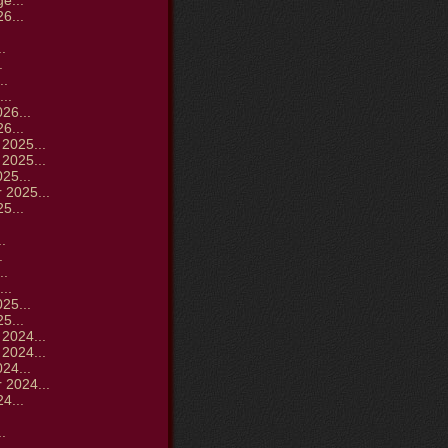
ge...
6...
.
.
.
..
..
26...
6...
2025...
2025...
25...
 2025...
5...
.
.
.
..
..
25...
5...
2024...
2024...
24...
 2024...
4...
.
.