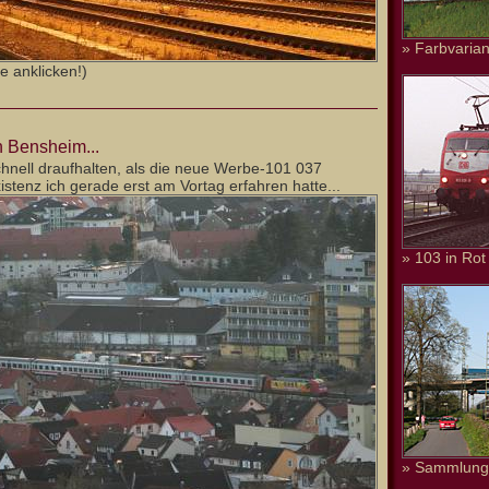
» Farbvarian
e anklicken!)
 Bensheim...
chnell draufhalten, als die neue Werbe-101 037
istenz ich gerade erst am Vortag erfahren hatte...
» 103 in Rot
» Sammlung 