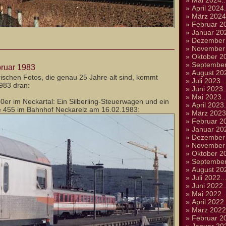
»
Mai 2024..
»
April 2024.
»
März 2024.
»
Februar 20
»
Januar 202
»
Dezember 
»
November 
»
Oktober 20
»
September
bruar 1983
»
August 202
orischen Fotos, die genau 25 Jahre alt sind, kommt
»
Juli 2023..
983 dran:
»
Juni 2023..
»
Mai 2023..
er im Neckartal: Ein Silberling-Steuerwagen und ein
»
April 2023.
e 455 im Bahnhof Neckarelz am 16.02.1983:
»
März 2023.
»
Februar 20
»
Januar 202
»
Dezember 
»
November 
»
Oktober 20
»
September
»
August 202
»
Juli 2022..
»
Juni 2022..
»
Mai 2022..
»
April 2022.
»
März 2022.
»
Februar 20