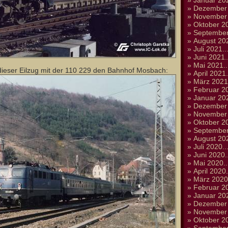
»
Januar 202
»
Dezember 
»
November 
»
Oktober 20
»
September
»
August 202
»
Juli 2021..
»
Juni 2021..
»
Mai 2021..
dieser Eilzug mit der 110 229 den Bahnhof Mosbach:
»
April 2021.
»
März 2021.
»
Februar 20
»
Januar 202
»
Dezember 
»
November 
»
Oktober 20
»
September
»
August 202
»
Juli 2020..
»
Juni 2020..
»
Mai 2020..
»
April 2020.
»
März 2020.
»
Februar 20
»
Januar 202
»
Dezember 
»
November 
»
Oktober 20