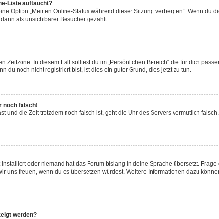
ne-Liste auftaucht?
 eine Option „Meinen Online-Status während dieser Sitzung verbergen“. Wenn du die
 dann als unsichtbarer Besucher gezählt.
n Zeitzone. In diesem Fall solltest du im „Persönlichen Bereich“ die für dich passen
u noch nicht registriert bist, ist dies ein guter Grund, dies jetzt zu tun.
r noch falsch!
hast und die Zeit trotzdem noch falsch ist, geht die Uhr des Servers vermutlich fals
 installiert oder niemand hat das Forum bislang in deine Sprache übersetzt. Frage 
den wir uns freuen, wenn du es übersetzen würdest. Weitere Informationen dazu könn
zeigt werden?