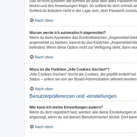
Das ist nicht schlimm! Wir können dir zwar dein altes Passwort 
klickst und den Anweisungen folgst. So solltest du dich schnell
Solltest du trotzdem nicht in der Lage sein, dein Passwort zurüc
Nach oben
Warum werde ich automatisch abgemeldet?
Wenn du beim Anmelden das Kontrollkästchen „Angemeldet bleiben
angemeldet zu bleiben, kannst du das Kästchen „Angemeldet blei
befindest. Wenn diese Option nicht zur Verfügung steht, dann wu
Nach oben
Wozu ist die Funktion „Alle Cookies löschen“?
„Alle Cookies löschen“ löscht die Cookies, die phpBB erstellt h
Status – sofern sie von der Board-Administration aktiviert wurd
Nach oben
Benutzerpräferenzen und -einstellungen
Wie kann ich meine Einstellungen ändern?
Wenn du dich registriert hast, werden alle deine Einstellungen 
angezeigt, wenn du auf deinen Benutzernamen klickst. Dort kann
Nach oben