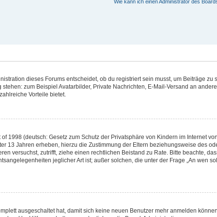
Wie kann ich einen Administrator des Board
stration dieses Forums entscheidet, ob du registriert sein musst, um Beiträge zu sch
g stehen: zum Beispiel Avatarbilder, Private Nachrichten, E-Mail-Versand an andere 
ahlreiche Vorteile bietet.
of 1998 (deutsch: Gesetz zum Schutz der Privatsphäre von Kindern im Internet von 
ter 13 Jahren erheben, hierzu die Zustimmung der Eltern beziehungsweise des ode
rieren versuchst, zutrifft, ziehe einen rechtlichen Beistand zu Rate. Bitte beachte,
tsangelegenheiten jeglicher Art ist; außer solchen, die unter der Frage „An wen so
komplett ausgeschaltet hat, damit sich keine neuen Benutzer mehr anmelden können