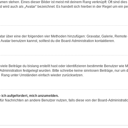
men stehen. Eines dieser Bilder ist meist mit deinem Rang verknüpft: Oft sind dies
 wird auch als „Avatar“ bezeichnet. Es handelt sich hierbei in der Regel um ein p
Avatar über eine der folgenden vier Methoden hinzufügen: Gravatar, Galerie, Remo
atar benutzen kannst, solltest du die Board-Administration kontaktieren.
iele Beiträge du bislang erstellt hast oder identifizieren bestimmte Benutzer wie
-Administration festgelegt wurden. Bitte schreibe keine sinnlosen Beiträge, nur 
en Rang unter Umständen einfach wieder zurücksetzen.
e ich aufgefordert, mich anzumelden.
on für Nachrichten an andere Benutzer nutzen, falls diese von der Board-Administr