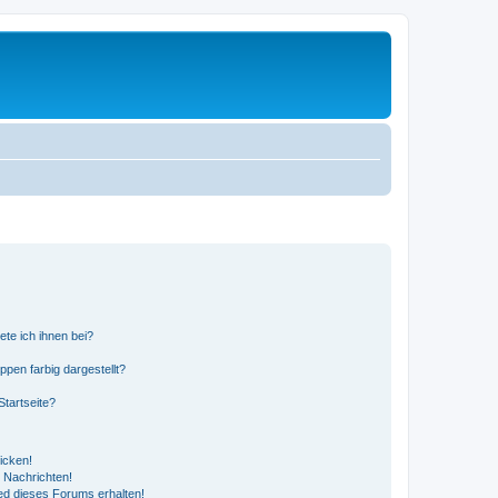
ete ich ihnen bei?
en farbig dargestellt?
tartseite?
icken!
 Nachrichten!
ed dieses Forums erhalten!