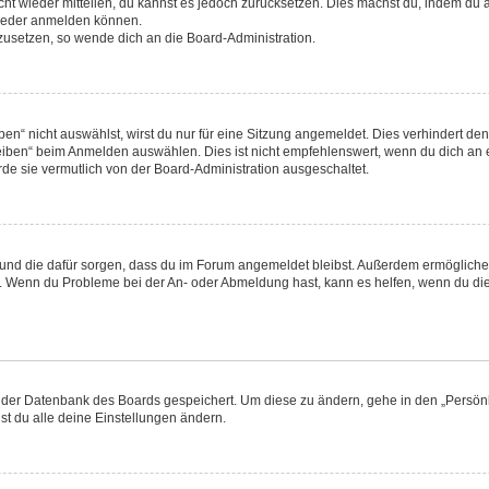
nicht wieder mitteilen, du kannst es jedoch zurücksetzen. Dies machst du, indem d
 wieder anmelden können.
kzusetzen, so wende dich an die Board-Administration.
“ nicht auswählst, wirst du nur für eine Sitzung angemeldet. Dies verhindert de
ben“ beim Anmelden auswählen. Dies ist nicht empfehlenswert, wenn du dich an ei
rde sie vermutlich von der Board-Administration ausgeschaltet.
at und die dafür sorgen, dass du im Forum angemeldet bleibst. Außerdem ermöglich
en. Wenn du Probleme bei der An- oder Abmeldung hast, kann es helfen, wenn du die
in der Datenbank des Boards gespeichert. Um diese zu ändern, gehe in den „Persönl
st du alle deine Einstellungen ändern.