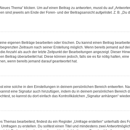
ues Thema“ klicken. Um auf einen Beitrag zu antworten, musst du auf „Antworten“ 
en sind jeweils am Ende der Foren- und der Beitragsansicht aufgelistet. Z. B. „Du 
deine eigenen Beiträge bearbeiten oder löschen. Du kannst einen Beitrag bearbeit
en begrenzten Zeitraum nach seiner Erstellung möglich. Wenn bereits jemand auf dein
die Anzahl als auch der letzte Zeitpunkt der Bearbeitungen angezeigt. Dieser Hinw
 Beitrag überarbeitet hat. Diese können jedoch, falls sie es für nötig halten, eine
nen, wenn bereits jemand darauf geantwortet hat.
 eine solche in den Einstellungen in deinem persönlichen Bereich entwerfen. Nach
 kannst eine Signatur auch hinzufügen, indem du in deinem persönlichen Bereich 
htest, so kannst du dort einfach das Kontrollkästchen „Signatur anhängen“ wieder
Themas bearbeitest, findest du ein Register „Umfrage erstellen“ unterhalb des For
, Umfragen zu erstellen. Du solltest einen Titel und mindestens zwei Antwortmögli