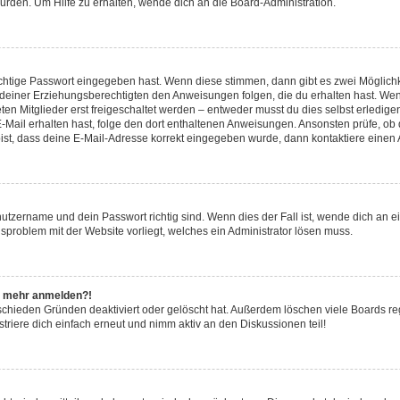
urden. Um Hilfe zu erhalten, wende dich an die Board-Administration.
ichtige Passwort eingegeben hast. Wenn diese stimmen, dann gibt es zwei Möglic
r deiner Erziehungsberechtigten den Anweisungen folgen, die du erhalten hast. Wenn 
n Mitglieder erst freigeschaltet werden – entweder musst du dies selbst erledigen 
ne E-Mail erhalten hast, folge den dort enthaltenen Anweisungen. Ansonsten prüfe, o
bist, dass deine E-Mail-Adresse korrekt eingegeben wurde, dann kontaktiere einen A
nutzername und dein Passwort richtig sind. Wenn dies der Fall ist, wende dich an 
nsproblem mit der Website vorliegt, welches ein Administrator lösen muss.
cht mehr anmelden?!
schieden Gründen deaktiviert oder gelöscht hat. Außerdem löschen viele Boards reg
riere dich einfach erneut und nimm aktiv an den Diskussionen teil!