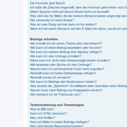
Die Forenuhr geht falsch!
Ich habe die Zeitzone eingestellt, aber die Forenuhr geht immer noch f
Meine Sprache steht auf diesem Board nicht zur Auswahl!
Was sind das für Bilder, die bei meinem Benutzernamen angezeigt we
Wie verwende ich einen Avatar?
Was ist mein Rang und wie kann ich ihn ändern?
Wenn ich bei einem Benutzer auf den E-Mail-Link klicke, werde ich au
Beiträge schreiben
Wie erstelle ich ein neues Thema oder eine Antwort?
Wie kann ich einen Beitrag bearbeiten oder löschen?
Wie kann ich meinem Beitrag eine Signatur anfügen?
Wie kann ich eine Umfrage erstellen?
Wieso kann ich nicht mehr Antwortmöglichkeiten erstellen?
Wie bearbeite oder lösche ich eine Umfrage?
Warum kann ich auf bestimmte Foren nicht zugreifen?
Weshalb kann ich keine Dateianhänge anfügen?
Weshalb wurde ich verwarnt?
Wie kann ich Beiträge den Moderatoren melden?
Was bewirkt die „Speichern“-Schaltfläche beim Schreiben eines Beitra
Warum muss mein Beitrag erst freigegeben werden?
Wie markiere ich ein Thema als neu?
Textformatierung und Thementypen
Was ist BBCode?
Kann ich HTML benutzen?
Was sind Smilies?
Kann ich Bilder in meine Beiträge einfügen?
Was sind globale Bekanntmachungen?