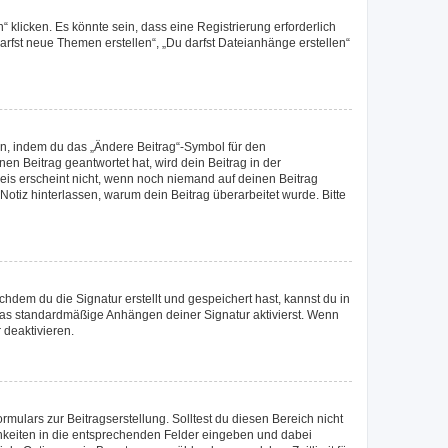
klicken. Es könnte sein, dass eine Registrierung erforderlich
darfst neue Themen erstellen“, „Du darfst Dateianhänge erstellen“
en, indem du das „Ändere Beitrag“-Symbol für den
en Beitrag geantwortet hat, wird dein Beitrag in der
eis erscheint nicht, wenn noch niemand auf deinen Beitrag
 Notiz hinterlassen, warum dein Beitrag überarbeitet wurde. Bitte
dem du die Signatur erstellt und gespeichert hast, kannst du in
das standardmäßige Anhängen deiner Signatur aktivierst. Wenn
 deaktivieren.
mulars zur Beitragserstellung. Solltest du diesen Bereich nicht
chkeiten in die entsprechenden Felder eingeben und dabei