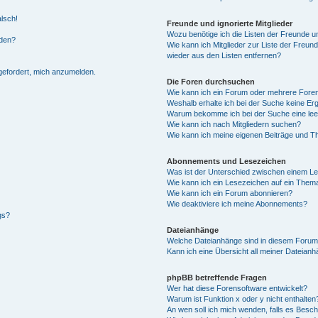
alsch!
Freunde und ignorierte Mitglieder
Wozu benötige ich die Listen der Freunde un
rden?
Wie kann ich Mitglieder zur Liste der Freund
wieder aus den Listen entfernen?
fgefordert, mich anzumelden.
Die Foren durchsuchen
Wie kann ich ein Forum oder mehrere For
Weshalb erhalte ich bei der Suche keine Er
Warum bekomme ich bei der Suche eine lee
Wie kann ich nach Mitgliedern suchen?
Wie kann ich meine eigenen Beiträge und T
Abonnements und Lesezeichen
Was ist der Unterschied zwischen einem L
Wie kann ich ein Lesezeichen auf ein Them
Wie kann ich ein Forum abonnieren?
Wie deaktiviere ich meine Abonnements?
gs?
Dateianhänge
Welche Dateianhänge sind in diesem Forum
Kann ich eine Übersicht all meiner Dateian
phpBB betreffende Fragen
Wer hat diese Forensoftware entwickelt?
Warum ist Funktion x oder y nicht enthalten
An wen soll ich mich wenden, falls es Besc