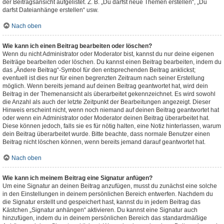
der Beitragsansicht aufgelistet. Z. B. „Du darfst neue Themen erstellen“, „Du
darfst Dateianhänge erstellen“ usw.
Nach oben
Wie kann ich einen Beitrag bearbeiten oder löschen?
Wenn du nicht Administrator oder Moderator bist, kannst du nur deine eigenen
Beiträge bearbeiten oder löschen. Du kannst einen Beitrag bearbeiten, indem du
das „Ändere Beitrag“-Symbol für den entsprechenden Beitrag anklickst;
eventuell ist dies nur für einen begrenzten Zeitraum nach seiner Erstellung
möglich. Wenn bereits jemand auf deinen Beitrag geantwortet hat, wird dein
Beitrag in der Themenansicht als überarbeitet gekennzeichnet. Es wird sowohl
die Anzahl als auch der letzte Zeitpunkt der Bearbeitungen angezeigt. Dieser
Hinweis erscheint nicht, wenn noch niemand auf deinen Beitrag geantwortet hat
oder wenn ein Administrator oder Moderator deinen Beitrag überarbeitet hat.
Diese können jedoch, falls sie es für nötig halten, eine Notiz hinterlassen, warum
dein Beitrag überarbeitet wurde. Bitte beachte, dass normale Benutzer einen
Beitrag nicht löschen können, wenn bereits jemand darauf geantwortet hat.
Nach oben
Wie kann ich meinem Beitrag eine Signatur anfügen?
Um eine Signatur an deinen Beitrag anzufügen, musst du zunächst eine solche
in den Einstellungen in deinem persönlichen Bereich entwerfen. Nachdem du
die Signatur erstellt und gespeichert hast, kannst du in jedem Beitrag das
Kästchen „Signatur anhängen“ aktivieren. Du kannst eine Signatur auch
hinzufügen, indem du in deinem persönlichen Bereich das standardmäßige