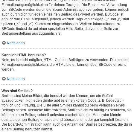
BBCode ist eine spezielle Umsetzung von HTML, die dir weitreichende
Formatierungsmöglichkeiten für deinen Text gibt. Die Rechte zur Verwendung
von BBCode werden durch die Board-Administration vergeben, können jedoch
auch durch dich für jeden einzelnen Beitrag deaktiviert werden. BBCode ist
ähnlich wie HTML aufgebaut, jedoch werden Tags von eckigen („[“ und „]“) statt
spitzen („<“ und „>“) Klammern eingeschlossen. Weitere Informationen zu
BBCode findest du auf einer speziellen Hilfe-Seite, die von der Seite zur
Beitragserstellung aus zugänglich ist.
Nach oben
Kann ich HTML benutzen?
Nein, es ist nicht möglich, HTML-Code in Beiträgen zu verwenden. Die meisten
Formatierungsmöglichkeiten, die HTML bietet, können über BBCode erreicht
werden.
Nach oben
Was sind Smilies?
Smilies sind kleine Bilder, die benutzt werden können, um ein Gefühl
auszudrücken. Für jeden Smilie gibt es einen kurzen Code, z. B. bedeutet :)
fröhlich und :( traurig. Die Liste aller Smilies kannst du beim Verfassen eines
Beitrags sehen. Versuche bitte trotzdem, Smilies nicht zu häufig zu benutzen, sie
können einen Beitrag schnell unlesbar machen und ein Moderator könnte
deshalb deinen Beitrag entsprechend überarbeiten oder gar komplett löschen.
Die Board-Administration kann auch die Anzahl der Smilies begrenzen, die du in
einem Beitrag benutzen kannst.