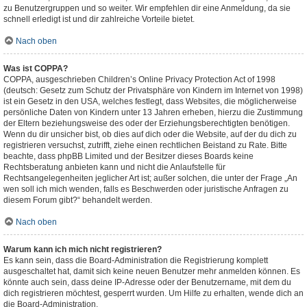
zu Benutzergruppen und so weiter. Wir empfehlen dir eine Anmeldung, da sie
schnell erledigt ist und dir zahlreiche Vorteile bietet.
Nach oben
Was ist COPPA?
COPPA, ausgeschrieben Children’s Online Privacy Protection Act of 1998
(deutsch: Gesetz zum Schutz der Privatsphäre von Kindern im Internet von 1998)
ist ein Gesetz in den USA, welches festlegt, dass Websites, die möglicherweise
persönliche Daten von Kindern unter 13 Jahren erheben, hierzu die Zustimmung
der Eltern beziehungsweise des oder der Erziehungsberechtigten benötigen.
Wenn du dir unsicher bist, ob dies auf dich oder die Website, auf der du dich zu
registrieren versuchst, zutrifft, ziehe einen rechtlichen Beistand zu Rate. Bitte
beachte, dass phpBB Limited und der Besitzer dieses Boards keine
Rechtsberatung anbieten kann und nicht die Anlaufstelle für
Rechtsangelegenheiten jeglicher Art ist; außer solchen, die unter der Frage „An
wen soll ich mich wenden, falls es Beschwerden oder juristische Anfragen zu
diesem Forum gibt?“ behandelt werden.
Nach oben
Warum kann ich mich nicht registrieren?
Es kann sein, dass die Board-Administration die Registrierung komplett
ausgeschaltet hat, damit sich keine neuen Benutzer mehr anmelden können. Es
könnte auch sein, dass deine IP-Adresse oder der Benutzername, mit dem du
dich registrieren möchtest, gesperrt wurden. Um Hilfe zu erhalten, wende dich an
die Board-Administration.