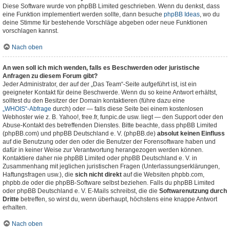
Diese Software wurde von phpBB Limited geschrieben. Wenn du denkst, dass
eine Funktion implementiert werden sollte, dann besuche
phpBB Ideas
, wo du
deine Stimme für bestehende Vorschläge abgeben oder neue Funktionen
vorschlagen kannst.
Nach oben
An wen soll ich mich wenden, falls es Beschwerden oder juristische
Anfragen zu diesem Forum gibt?
Jeder Administrator, der auf der „Das Team“-Seite aufgeführt ist, ist ein
geeigneter Kontakt für deine Beschwerde. Wenn du so keine Antwort erhältst,
solltest du den Besitzer der Domain kontaktieren (führe dazu eine
„WHOIS“-Abfrage
durch) oder — falls diese Seite bei einem kostenlosen
Webhoster wie z. B. Yahoo!, free.fr, funpic.de usw. liegt — den Support oder den
Abuse-Kontakt des betreffenden Dienstes. Bitte beachte, dass phpBB Limited
(phpBB.com) und phpBB Deutschland e. V. (phpBB.de)
absolut keinen Einfluss
auf die Benutzung oder den oder die Benutzer der Forensoftware haben und
dafür in keiner Weise zur Verantwortung herangezogen werden können.
Kontaktiere daher nie phpBB Limited oder phpBB Deutschland e. V. in
Zusammenhang mit jeglichen juristischen Fragen (Unterlassungserklärungen,
Haftungsfragen usw.), die
sich nicht direkt
auf die Websiten phpbb.com,
phpbb.de oder die phpBB-Software selbst beziehen. Falls du phpBB Limited
oder phpBB Deutschland e. V. E-Mails schreibst, die die
Softwarenutzung durch
Dritte
betreffen, so wirst du, wenn überhaupt, höchstens eine knappe Antwort
erhalten.
Nach oben